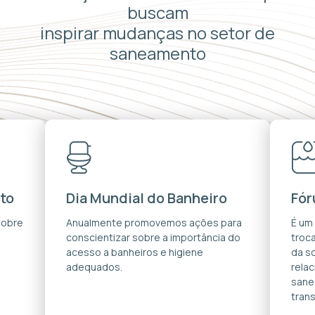
buscam
inspirar mudanças no setor de
saneamento
to
Dia Mundial do Banheiro
Fór
sobre
Anualmente promovemos ações para
É um
conscientizar sobre a importância do
troca
acesso a banheiros e higiene
da s
adequados.
rela
sane
trans