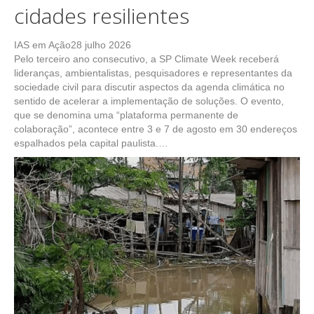
cidades resilientes
IAS em Ação
28 julho 2026
Pelo terceiro ano consecutivo, a SP Climate Week receberá
lideranças, ambientalistas, pesquisadores e representantes da
sociedade civil para discutir aspectos da agenda climática no
sentido de acelerar a implementação de soluções. O evento,
que se denomina uma “plataforma permanente de
colaboração”, acontece entre 3 e 7 de agosto em 30 endereços
espalhados pela capital paulista.…