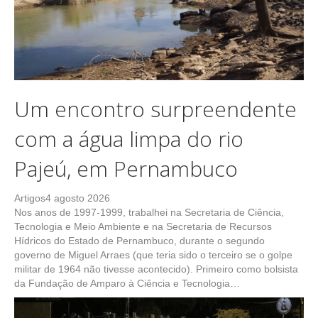
Um encontro surpreendente
com a água limpa do rio
Pajeú, em Pernambuco
Artigos
4 agosto 2026
Nos anos de 1997-1999, trabalhei na Secretaria de Ciência,
Tecnologia e Meio Ambiente e na Secretaria de Recursos
Hídricos do Estado de Pernambuco, durante o segundo
governo de Miguel Arraes (que teria sido o terceiro se o golpe
militar de 1964 não tivesse acontecido). Primeiro como bolsista
da Fundação de Amparo à Ciência e Tecnologia…