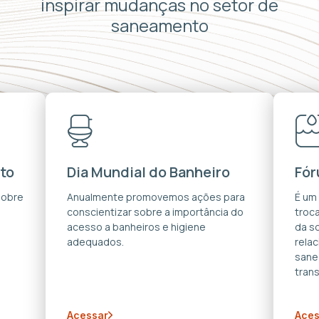
inspirar mudanças no setor de
saneamento
to
Dia Mundial do Banheiro
Fór
sobre
Anualmente promovemos ações para
É um
conscientizar sobre a importância do
troca
acesso a banheiros e higiene
da s
adequados.
rela
sane
trans
Acessar
Aces