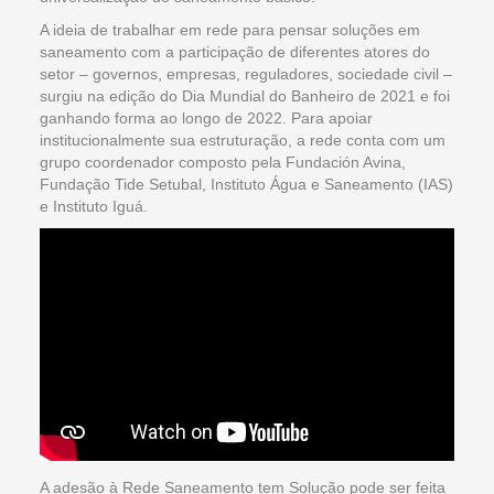
A ideia de trabalhar em rede para pensar soluções em
saneamento com a participação de diferentes atores do
setor – governos, empresas, reguladores, sociedade civil –
surgiu na edição do Dia Mundial do Banheiro de 2021 e foi
ganhando forma ao longo de 2022. Para apoiar
institucionalmente sua estruturação, a rede conta com um
grupo coordenador composto pela Fundación Avina,
Fundação Tide Setubal, Instituto Água e Saneamento (IAS)
e Instituto Iguá.
A adesão à Rede Saneamento tem Solução pode ser feita