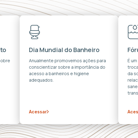
to
Dia Mundial do Banheiro
Fór
sobre
Anualmente promovemos ações para
É um
conscientizar sobre a importância do
troca
acesso a banheiros e higiene
da s
adequados.
rela
sane
trans
Acessar
Aces