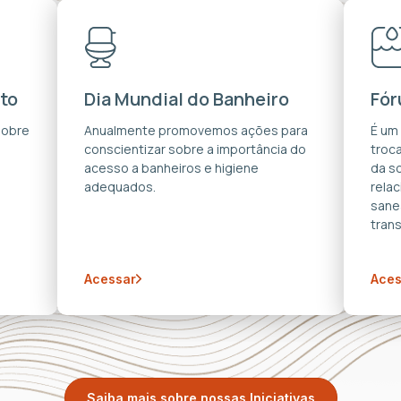
to
Dia Mundial do Banheiro
Fór
sobre
Anualmente promovemos ações para
É um
conscientizar sobre a importância do
troca
acesso a banheiros e higiene
da s
adequados.
rela
sane
trans
Acessar
Aces
Saiba mais sobre nossas Iniciativas