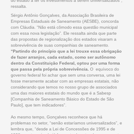
do estado a ter os investimentos a serem universalizados”,
ressalta.
Sérgio Antônio Gonçalves, da Associação Brasileira de
Empresas Estaduais de Saneamento (AESBE), concorda
com Cláudia. “Não está cômodo essa questão municipal
com essa nova legislação”. Ele ressalta ainda que parte
das propostas de regionalização dos estados visaram a
sobrevivência de suas companhias de saneamento.
“Partindo do princípio que a lei trouxe essa obrigação
de fazer arranjos, cada estado, como ser autônomo
dentro da Constituição Federal, optou por uma forma
que passa pela própria sobrevivência.
O equívoco do
governo federal foi achar que sem uma conversa, uma lei
fosse meramente acabar com as empresas estatais, não
considerando que temos no nosso grupo de associados
uma das maiores estatais do mundo que é a Sabesp
[Companhia de Saneamento Básico do Estado de São
Paulo], que tem indicadores”.
Ao mesmo tempo, Gonçalves reconhece que há
problemas no setor, “senão estaríamos universalizados”, e
lembra que, “desde a Lei de Concessões de 1995 e de