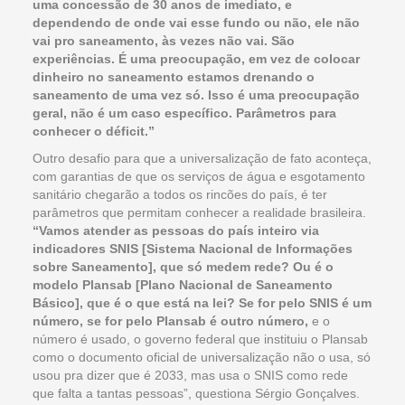
uma concessão de 30 anos de imediato, e
dependendo de onde vai esse fundo ou não, ele não
vai pro saneamento, às vezes não vai. São
experiências. É uma preocupação, em vez de colocar
dinheiro no saneamento estamos drenando o
saneamento de uma vez só. Isso é uma preocupação
geral, não é um caso específico. Parâmetros para
conhecer o déficit.”
Outro desafio para que a universalização de fato aconteça,
com garantias de que os serviços de água e esgotamento
sanitário chegarão a todos os rincões do país, é ter
parâmetros que permitam conhecer a realidade brasileira.
“Vamos atender as pessoas do país inteiro via
indicadores SNIS [Sistema Nacional de Informações
sobre Saneamento], que só medem rede? Ou é o
modelo Plansab [Plano Nacional de Saneamento
Básico], que é o que está na lei? Se for pelo SNIS é um
número, se for pelo Plansab é outro número,
e o
número é usado, o governo federal que instituiu o Plansab
como o documento oficial de universalização não o usa, só
usou pra dizer que é 2033, mas usa o SNIS como rede
que falta a tantas pessoas”, questiona Sérgio Gonçalves.