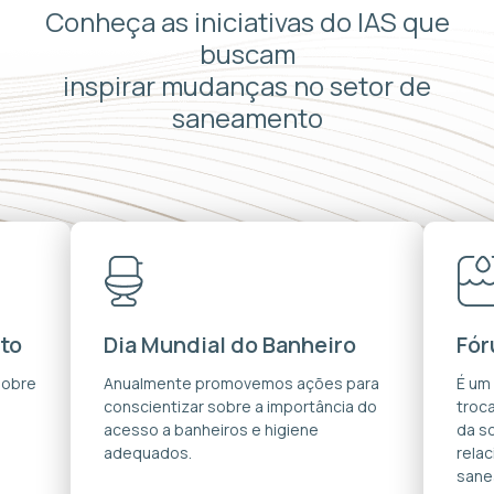
Conheça as iniciativas do IAS que
buscam
inspirar mudanças no setor de
saneamento
to
Dia Mundial do Banheiro
Fór
sobre
Anualmente promovemos ações para
É um
conscientizar sobre a importância do
troca
acesso a banheiros e higiene
da s
adequados.
rela
sane