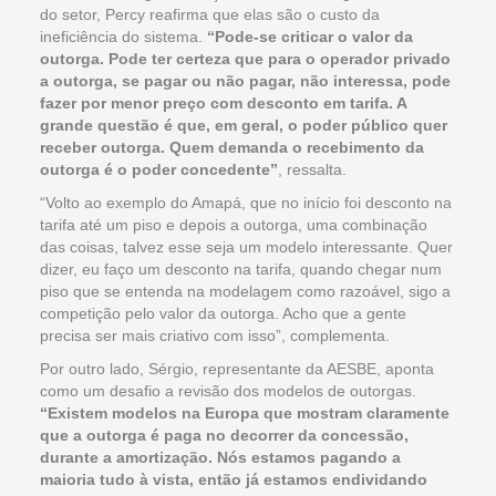
do setor, Percy reafirma que elas são o custo da
ineficiência do sistema.
“Pode-se criticar o valor da
outorga. Pode ter certeza que para o operador privado
a outorga, se pagar ou não pagar, não interessa, pode
fazer por menor preço com desconto em tarifa. A
grande questão é que, em geral, o poder público quer
receber outorga. Quem demanda o recebimento da
outorga é o poder concedente”
, ressalta.
“Volto ao exemplo do Amapá, que no início foi desconto na
tarifa até um piso e depois a outorga, uma combinação
das coisas, talvez esse seja um modelo interessante. Quer
dizer, eu faço um desconto na tarifa, quando chegar num
piso que se entenda na modelagem como razoável, sigo a
competição pelo valor da outorga. Acho que a gente
precisa ser mais criativo com isso”, complementa.
Por outro lado, Sérgio, representante da AESBE, aponta
como um desafio a revisão dos modelos de outorgas.
“Existem modelos na Europa que mostram claramente
que a outorga é paga no decorrer da concessão,
durante a amortização. Nós estamos pagando a
maioria tudo à vista, então já estamos endividando