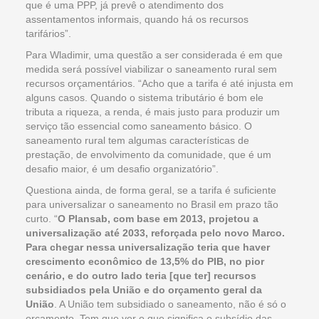
que é uma PPP, já prevê o atendimento dos
assentamentos informais, quando há os recursos
tarifários”.
Para Wladimir, uma questão a ser considerada é em que
medida será possível viabilizar o saneamento rural sem
recursos orçamentários. “Acho que a tarifa é até injusta em
alguns casos. Quando o sistema tributário é bom ele
tributa a riqueza, a renda, é mais justo para produzir um
serviço tão essencial como saneamento básico. O
saneamento rural tem algumas características de
prestação, de envolvimento da comunidade, que é um
desafio maior, é um desafio organizatório”.
Questiona ainda, de forma geral, se a tarifa é suficiente
para universalizar o saneamento no Brasil em prazo tão
curto. “
O Plansab, com base em 2013, projetou a
universalização até 2033, reforçada pelo novo Marco.
Para chegar nessa universalização teria que haver
crescimento econômico de 13,5% do PIB, no pior
cenário, e do outro lado teria [que ter] recursos
subsidiados pela União e do orçamento geral da
União
. A União tem subsidiado o saneamento, não é só o
orçamento. Tem que ver o que significa o subsídio das