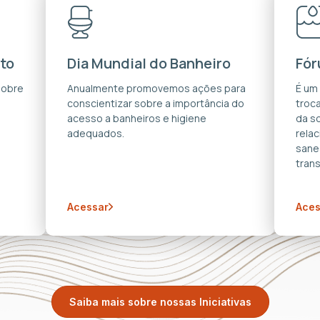
to
Dia Mundial do Banheiro
Fór
sobre
Anualmente promovemos ações para
É um
conscientizar sobre a importância do
troca
acesso a banheiros e higiene
da s
adequados.
rela
sane
trans
Acessar
Aces
Saiba mais sobre nossas Iniciativas