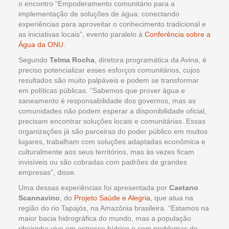
o encontro “Empoderamento comunitário para a
implementação de soluções de água: conectando
experiências para aproveitar o conhecimento tradicional e
as iniciativas locais”, evento paralelo à
Conferência sobre a
Água da ONU
.
Segundo
Telma Rocha
, diretora programática da Avina, é
preciso potencializar esses esforços comunitários, cujos
resultados são muito palpáveis e podem se transformar
em políticas públicas. “Sabemos que prover água e
saneamento é responsabilidade dos governos, mas as
comunidades não podem esperar a disponibilidade oficial,
precisam encontrar soluções locais e comunitárias. Essas
organizações já são parceiras do poder público em muitos
lugares, trabalham com soluções adaptadas econômica e
culturalmente aos seus territórios, mas às vezes ficam
invisíveis ou são cobradas com padrões de grandes
empresas”, disse.
Uma dessas experiências foi apresentada por
Caetano
Scannavino
, do
Projeto Saúde e Alegria
, que atua na
região do rio Tapajós, na Amazônia brasileira. “Estamos na
maior bacia hidrográfica do mundo, mas a população
ribeirinha vive em estresse hídrico e com problemas de