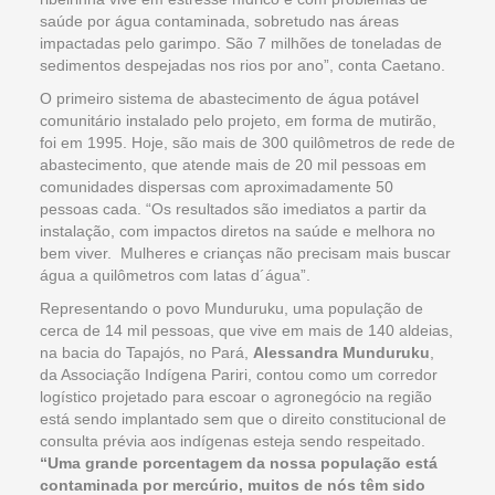
saúde por água contaminada, sobretudo nas áreas
impactadas pelo garimpo. São 7 milhões de toneladas de
sedimentos despejadas nos rios por ano”, conta Caetano.
O primeiro sistema de abastecimento de água potável
comunitário instalado pelo projeto, em forma de mutirão,
foi em 1995. Hoje, são mais de 300 quilômetros de rede de
abastecimento, que atende mais de 20 mil pessoas em
comunidades dispersas com aproximadamente 50
pessoas cada. “Os resultados são imediatos a partir da
instalação, com impactos diretos na saúde e melhora no
bem viver. Mulheres e crianças não precisam mais buscar
água a quilômetros com latas d´água”.
Representando o povo Munduruku, uma população de
cerca de 14 mil pessoas, que vive em mais de 140 aldeias,
na bacia do Tapajós, no Pará,
Alessandra Munduruku
,
da Associação Indígena Pariri, contou como um corredor
logístico projetado para escoar o agronegócio na região
está sendo implantado sem que o direito constitucional de
consulta prévia aos indígenas esteja sendo respeitado.
“Uma grande porcentagem da nossa população está
contaminada por mercúrio, muitos de nós têm sido