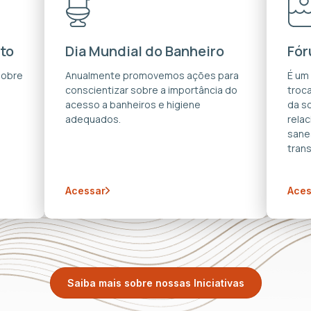
to
Dia Mundial do Banheiro
Fór
sobre
Anualmente promovemos ações para
É um
conscientizar sobre a importância do
troca
acesso a banheiros e higiene
da s
adequados.
rela
sane
trans
Acessar
Aces
Saiba mais sobre nossas Iniciativas