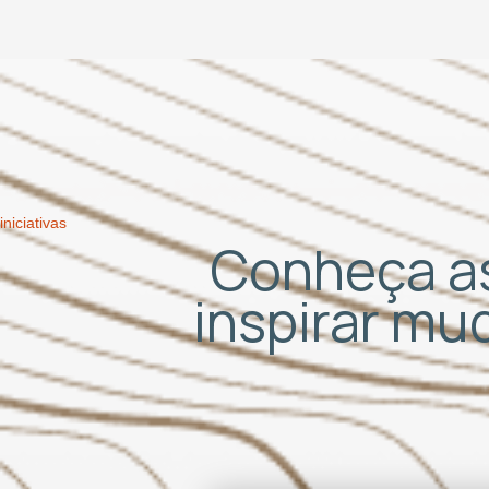
iniciativas
Conheça as
inspirar m