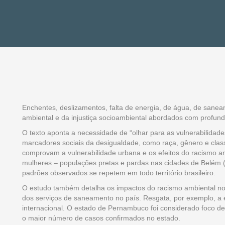
Enchentes, deslizamentos, falta de energia, de água, de sanea
ambiental e da injustiça socioambiental abordados com profundi
O texto aponta a necessidade de “olhar para as vulnerabilidade
marcadores sociais da desigualdade, como raça, gênero e clas
comprovam a vulnerabilidade urbana e os efeitos do racismo am
mulheres – populações pretas e pardas nas cidades de Belém 
padrões observados se repetem em todo território brasileiro.
O estudo também detalha os impactos do racismo ambiental no 
dos serviços de saneamento no país. Resgata, por exemplo, a
internacional. O estado de Pernambuco foi considerado foco de t
o maior número de casos confirmados no estado.