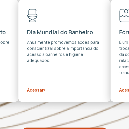
to
Dia Mundial do Banheiro
Fór
sobre
Anualmente promovemos ações para
É um
conscientizar sobre a importância do
troca
acesso a banheiros e higiene
da s
adequados.
rela
sane
trans
Acessar
Aces