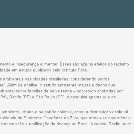
mento e insegurança alimentar. Esses são alguns efeitos do racismo
dade em estudo publicado pelo Instituto Pólis.
s ambientais nas cidades brasileiras, considerando outros
se”. Além de análise, o estudo apresenta mapas e dados que
biental sobre famílias de baixa renda – sobretudo chefiadas por
(PA)
,
Recife (PE) e São Paulo (SP). A pesquisa aponta que os
ambiente urbano e na saúde coletiva, como a distribuição desigual
 epidemia da Síndrome Congênita do Zika, que tornou-se emergência
ransmissão e notificação da doença no Brasil. A capital, Recife, teve