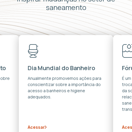
saneamento
to
Dia Mundial do Banheiro
Fór
sobre
Anualmente promovemos ações para
É um
conscientizar sobre a importância do
troca
acesso a banheiros e higiene
da s
adequados.
rela
sane
trans
Acessar
Aces