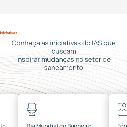
iniciativas
Conheça as iniciativas do IAS que
buscam
inspirar mudanças no setor de
saneamento
to
Dia Mundial do Banheiro
Fór