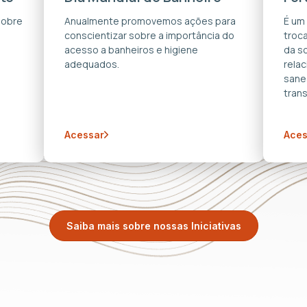
sobre
Anualmente promovemos ações para
É um
conscientizar sobre a importância do
troca
acesso a banheiros e higiene
da s
adequados.
rela
sane
trans
Acessar
Aces
Saiba mais sobre nossas Iniciativas