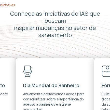
iniciativas
Conheça as iniciativas do IAS que
buscam
inspirar mudanças no setor de
saneamento
to
Dia Mundial do Banheiro
Fór
sobre
Anualmente promovemos ações para
É um
conscientizar sobre a importância do
troca
acesso a banheiros e higiene
da s
adequados.
rela