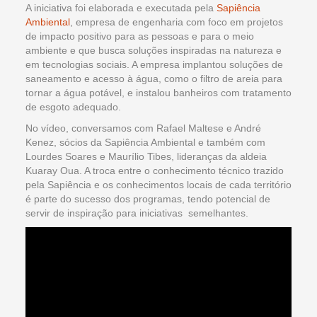
A iniciativa foi elaborada e executada pela
Sapiência
Ambiental
, empresa de engenharia com foco em projetos
de impacto positivo para as pessoas e para o meio
ambiente e que busca soluções inspiradas na natureza e
em tecnologias sociais. A empresa implantou soluções de
saneamento e acesso à água, como o filtro de areia para
tornar a água potável, e instalou banheiros com tratamento
de esgoto adequado.
No vídeo, conversamos com Rafael Maltese e André
Kenez, sócios da Sapiência Ambiental e também com
Lourdes Soares e Maurílio Tibes, lideranças da aldeia
Kuaray Oua. A troca entre o conhecimento técnico trazido
pela Sapiência e os conhecimentos locais de cada território
é parte do sucesso dos programas, tendo potencial de
servir de inspiração para iniciativas semelhantes.