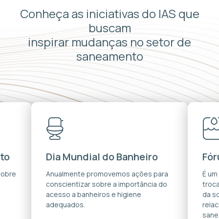
Conheça as iniciativas do IAS que
buscam
inspirar mudanças no setor de
saneamento
to
Dia Mundial do Banheiro
Fór
sobre
Anualmente promovemos ações para
É um
conscientizar sobre a importância do
troca
acesso a banheiros e higiene
da s
adequados.
rela
sane