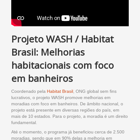
Projeto WASH / Habitat
Brasil: Melhorias
habitacionais com foco
em banheiros
Coordenado pela
Habitat Brasil
, ONG global sem fins
lucrativos, o projeto WASH promove melhorias em
moradias com foco em banheiros. De âmbito nacional, o
projeto está presente em diversas regiões do país, em
mais de 10 estados. Para o projeto, a moradia é um direito
fundamental.
Até o momento, o programa já beneficiou cerca de 2.500
moradias, sendo que em 90% delas a melhoria em