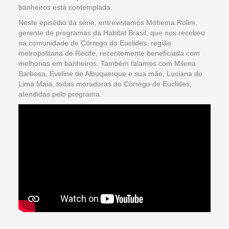
banheiros está contemplada.
Neste episódio da série, entrevistamos Mohema Rolim,
gerente de programas da Habitat Brasil, que nos recebeu
na comunidade de Córrego do Euclides, região
metropolitana de Recife, recentemente beneficiada com
melhorias em banheiros. Também falamos com Milena
Barbosa, Eveline de Albuquerque e sua mãe, Luciana de
Lima Maia, todas moradoras do Córrego do Euclides,
atendidas pelo programa.