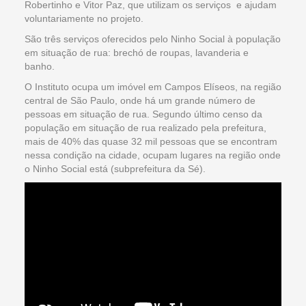
Robertinho e Vitor Paz, que utilizam os serviços e ajudam
voluntariamente no projeto.
São três serviços oferecidos pelo Ninho Social à população
em situação de rua: brechó de roupas, lavanderia e
banho.
O Instituto ocupa um imóvel em Campos Elíseos, na região
central de São Paulo, onde há um grande número de
pessoas em situação de rua. Segundo último censo da
população em situação de rua realizado pela prefeitura,
mais de 40% das quase 32 mil pessoas que se encontram
nessa condição na cidade, ocupam lugares na região onde
o Ninho Social está (subprefeitura da Sé).