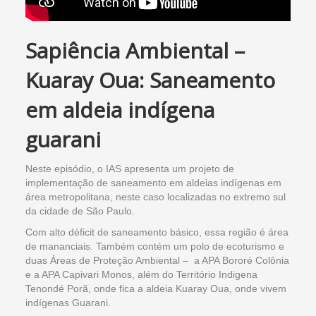
Sapiência Ambiental –
Kuaray Oua: Saneamento
em aldeia indígena
guarani
Neste episódio, o IAS apresenta um projeto de
implementação de saneamento em aldeias indígenas em
área metropolitana, neste caso localizadas no extremo sul
da cidade de São Paulo.
Com alto déficit de saneamento básico, essa região é área
de mananciais. Também contém um polo de ecoturismo e
duas Áreas de Proteção Ambiental – a APA Bororé Colônia
e a APA Capivari Monos, além do Território Indigena
Tenondé Porã, onde fica a aldeia Kuaray Oua, onde vivem
indígenas Guarani.