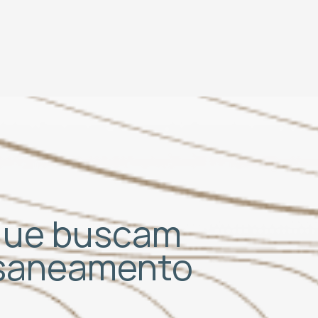
 que buscam
 saneamento