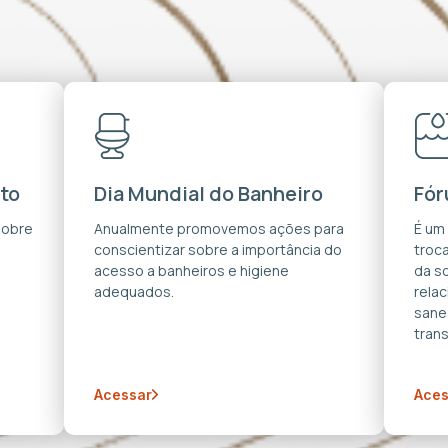
to
Dia Mundial do Banheiro
Fór
sobre
Anualmente promovemos ações para
É um
conscientizar sobre a importância do
troca
acesso a banheiros e higiene
da s
adequados.
rela
sane
trans
Acessar
Aces