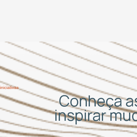
iniciativas
Conheça as
inspirar m