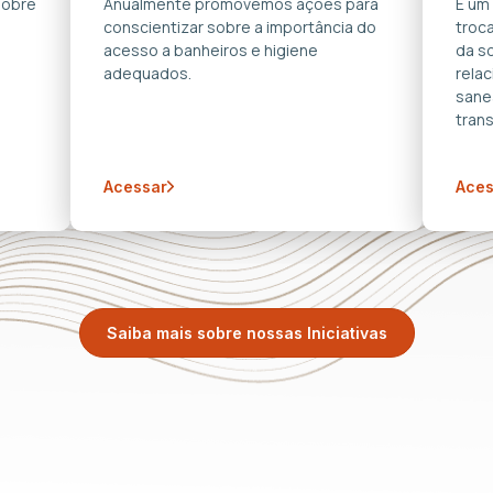
sobre
Anualmente promovemos ações para
É um
conscientizar sobre a importância do
troca
acesso a banheiros e higiene
da s
adequados.
rela
sane
trans
Acessar
Aces
Saiba mais sobre nossas Iniciativas