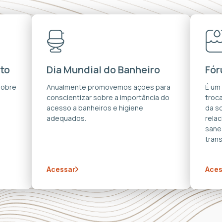
to
Dia Mundial do Banheiro
Fór
sobre
Anualmente promovemos ações para
É um
conscientizar sobre a importância do
troca
acesso a banheiros e higiene
da s
adequados.
rela
sane
trans
Acessar
Aces