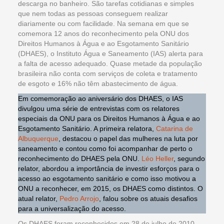
descarga no banheiro. São tarefas cotidianas e simples
que nem todas as pessoas conseguem realizar
diariamente ou com facilidade. Na semana em que se
comemora 12 anos do reconhecimento pela ONU dos
Direitos Humanos à Água e ao Esgotamento Sanitário
(DHAES), o Instituto Água e Saneamento (IAS) alerta para
a falta de acesso adequado. Quase metade da população
brasileira não conta com serviços de coleta e tratamento
de esgoto e 16% não têm abastecimento de água.
Em comemoração ao aniversário dos DHAES, o IAS
divulgou uma série de entrevistas com os relatores
especiais da ONU para os Direitos Humanos à Água e ao
Esgotamento Sanitário. A primeira relatora,
Catarina de
Albuquerque
, destacou o papel das mulheres na luta por
saneamento e contou como foi acompanhar de perto o
reconhecimento do DHAES pela ONU.
Léo Heller
, segundo
relator, abordou a importância de investir esforços para o
acesso ao esgotamento sanitário e como isso motivou a
ONU a reconhecer, em 2015, os DHAES como distintos. O
atual relator,
Pedro Arrojo
, falou sobre os atuais desafios
para a universalização do acesso.
Os DHAES foram reconhecidos em 28 de julho de 2010.