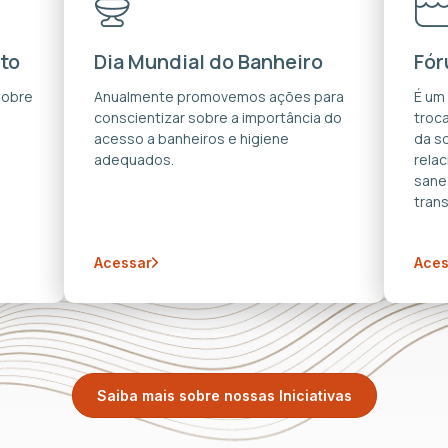
to
Dia Mundial do Banheiro
Fór
sobre
Anualmente promovemos ações para
É um
conscientizar sobre a importância do
troca
acesso a banheiros e higiene
da s
adequados.
rela
sane
trans
Acessar
Aces
Saiba mais sobre nossas Iniciativas