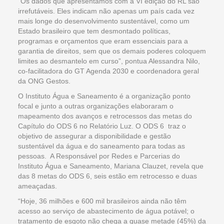
“Os dados que apresentamos com a VI edição do RL são
irrefutáveis. Eles indicam não apenas um país cada vez
mais longe do desenvolvimento sustentável, como um
Estado brasileiro que tem desmontado políticas,
programas e orçamentos que eram essenciais para a
garantia de direitos, sem que os demais poderes coloquem
limites ao desmantelo em curso”, pontua Alessandra Nilo,
co-facilitadora do GT Agenda 2030 e coordenadora geral
da ONG Gestos.
O Instituto Água e Saneamento é a organização ponto
focal e junto a outras organizações elaboraram o
mapeamento dos avanços e retrocessos das metas do
Capítulo do ODS 6 no Relatório Luz. O ODS 6 traz o
objetivo de assegurar a disponibilidade e gestão
sustentável da água e do saneamento para todas as
pessoas. A Responsável por Redes e Parcerias do
Instituto Água e Saneamento, Mariana Clauzet, revela que
das 8 metas do ODS 6, seis estão em retrocesso e duas
ameaçadas.
“Hoje, 36 milhões e 600 mil brasileiros ainda não têm
acesso ao serviço de abastecimento de água potável; o
tratamento de esgoto não chega a quase metade (45%) da