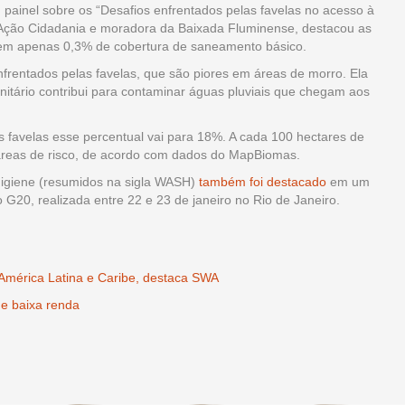
painel sobre os “Desafios enfrentados pelas favelas no acesso à
 Ação Cidadania e moradora da Baixada Fluminense, destacou as
 tem apenas 0,3% de cobertura de saneamento básico.
nfrentados pelas favelas, que são piores em áreas de morro. Ela
itário contribui para contaminar águas pluviais que chegam aos
as favelas esse percentual vai para 18%. A cada 100 hectares de
 áreas de risco, de acordo com dados do MapBiomas.
higiene (resumidos na sigla WASH)
também foi destacado
em um
G20, realizada entre 22 e 23 de janeiro no Rio de Janeiro.
a América Latina e Caribe, destaca SWA
de baixa renda