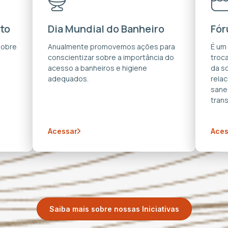
to
Dia Mundial do Banheiro
Fór
sobre
Anualmente promovemos ações para
É um
conscientizar sobre a importância do
troca
acesso a banheiros e higiene
da s
adequados.
rela
sane
trans
Acessar
Aces
Saiba mais sobre nossas Iniciativas