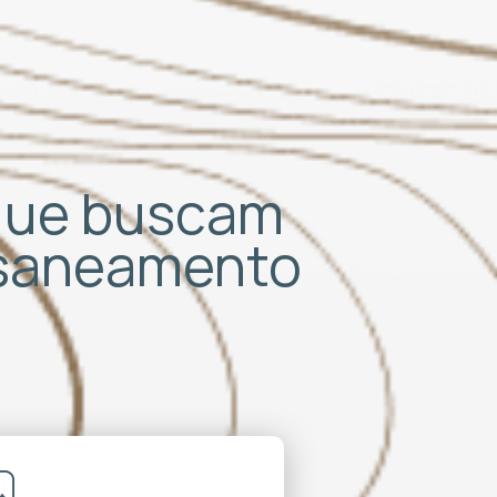
 que buscam
 saneamento