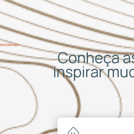
iniciativas
Conheça as
inspirar m