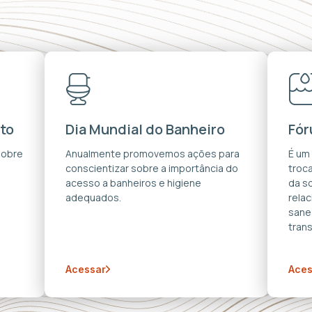
to
Dia Mundial do Banheiro
Fór
sobre
Anualmente promovemos ações para
É um
conscientizar sobre a importância do
troca
acesso a banheiros e higiene
da s
adequados.
rela
sane
trans
Acessar
Aces