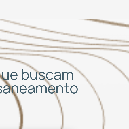
 que buscam
 saneamento