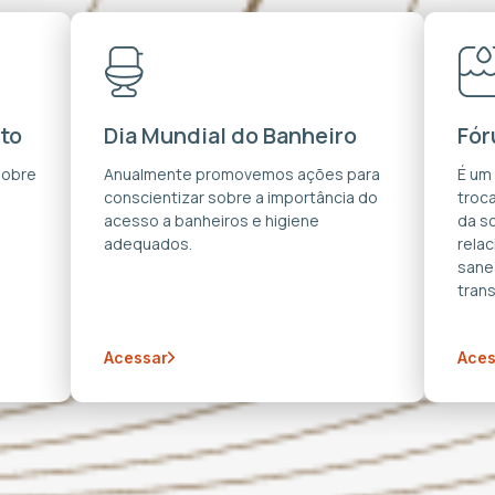
to
Dia Mundial do Banheiro
Fór
sobre
Anualmente promovemos ações para
É um
conscientizar sobre a importância do
troca
acesso a banheiros e higiene
da s
adequados.
rela
sane
trans
Acessar
Aces