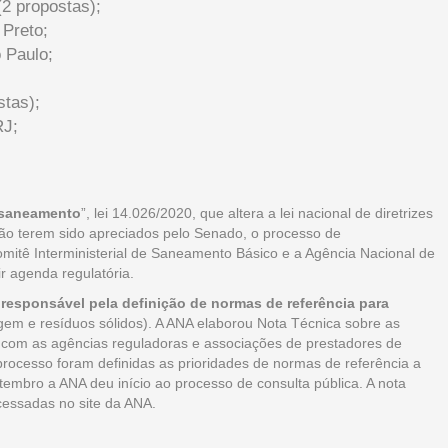
2 propostas);
 Preto;
 Paulo;
tas);
RJ;
 saneamento
”, lei 14.026/2020, que altera a lei nacional de diretrizes
não terem sido apreciados pelo Senado, o processo de
omitê Interministerial de Saneamento Básico e a Agência Nacional de
r agenda regulatória.
 responsável pela definição de normas de referência para
em e resíduos sólidos). A ANA elaborou Nota Técnica sobre as
 com as agências reguladoras e associações de prestadores de
 processo foram definidas as prioridades de normas de referência a
embro a ANA deu início ao processo de consulta pública. A nota
cessadas no site da ANA.