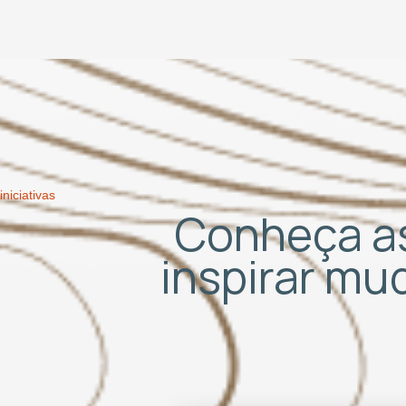
iniciativas
Conheça as
inspirar m