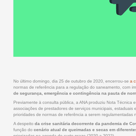
No último domingo, dia 25 de outubro de 2020, encerrou-se
a c
normas de referência para a regulação do saneamento, com impo
de segurança, emergência e contingência na pauta de nor
Previamente à consulta pública, a ANA produziu Nota Técnica e
associações de prestadores de serviços municipais, estaduais e
prioridades de normas de referência a serem regulamentadas no
A despeito
da crise sanitária decorrente da pandemia de Co
função do
cenário atual de queimadas e secas em diferent
priorizadas na agenda de curto prazo (2020 a 2022).