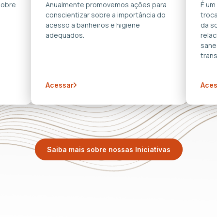
sobre
Anualmente promovemos ações para
É um
conscientizar sobre a importância do
troca
acesso a banheiros e higiene
da s
adequados.
rela
sane
trans
Acessar
Aces
Saiba mais sobre nossas Iniciativas