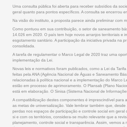
Uma consulta pública foi aberta para receber subsídios da socie
geral quanto para pontos específicos. A consulta se encerrou 
Na visão do instituto, a proposta parece ainda preliminar c
Como pontuou em sua contribuição, o setor de saneamento bási
14.026 em 2020. O país tem hoje novos arranjos territoriais e 
esgotamento sanitário. A participação da iniciativa privada na p
consolidada.
A tarefa de regulamentar o Marco Legal de 2020 traz uma opo
implementação da Lei.
Novas leis e normativos foram publicados, como a Lei da Tarif
feitas pela ANA (Agência Nacional de Águas e Saneamento Básic
relacionadas à política nacional e a implementação do Marco Leg
estão em processo de aprimoramento. O Plansab (Plano Nacion
está em elaboração. O Sinisa (Sistema Nacional de Informaçõ
A compatibilização destes componentes é imprescindível para 
as metas de universalização. Vale lembrar também que, desde 
perdas nos espaços de participação e controle social em gera
si e com os territórios, considera-se muito relevante que a rev
planejamento, controle social e transparência. Assim, vemos a