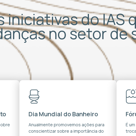
 iniciativas do IAS
udanças no setor de
to
Dia Mundial do Banheiro
Fór
sobre
Anualmente promovemos ações para
É um
conscientizar sobre a importância do
troca