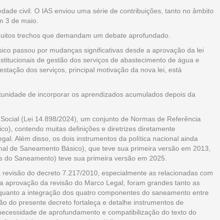
dade civil. O IAS enviou uma série de contribuições, tanto no âmbito
em 3 de maio.
om muitos trechos que demandam um debate aprofundado.
co passou por mudanças significativas desde a aprovação da lei
institucionais de gestão dos serviços de abastecimento de água e
restação dos serviços, principal motivação da nova lei, está
rtunidade de incorporar os aprendizados acumulados depois da
a Social (Lei 14.898/2024), um conjunto de Normas de Referência
o), contendo muitas definições e diretrizes diretamente
al. Além disso, os dois instrumentos da política nacional ainda
al de Saneamento Básico), que teve sua primeira versão em 2013,
es do Saneamento) teve sua primeira versão em 2025.
a revisão do decreto 7.217/2010, especialmente as relacionadas com
a aprovação da revisão do Marco Legal, foram grandes tanto as
l quanto a integração dos quatro componentes do saneamento entre
isão do presente decreto fortaleça e detalhe instrumentos de
 necessidade de aprofundamento e compatibilização do texto do