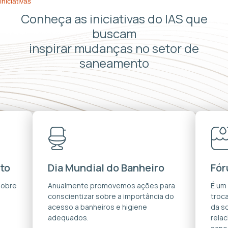
iniciativas
Conheça as iniciativas do IAS que
buscam
inspirar mudanças no setor de
saneamento
to
Dia Mundial do Banheiro
Fór
sobre
Anualmente promovemos ações para
É um
conscientizar sobre a importância do
troca
acesso a banheiros e higiene
da s
adequados.
rela