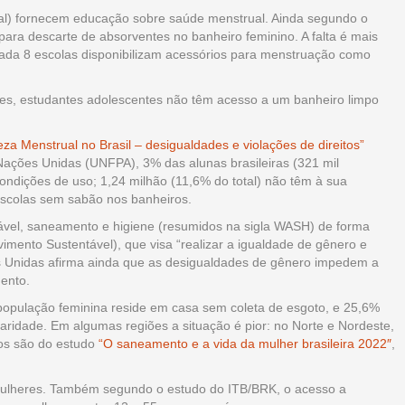
al) fornecem educação sobre saúde menstrual. Ainda segundo o
ara descarte de absorventes no banheiro feminino. A falta é mais
cada 8 escolas disponibilizam acessórios para menstruação como
s, estudantes adolescentes não têm acesso a um banheiro limpo
za Menstrual no Brasil – desigualdades e violações de direitos”
ações Unidas (UNFPA), 3% das alunas brasileiras (321 mil
ndições de uso; 1,24 milhão (11,6% do total) não têm à sua
escolas sem sabão nos banheiros.
vel, saneamento e higiene (resumidos na sigla WASH) de forma
mento Sustentável), que visa “realizar a igualdade de gênero e
 Unidas afirma ainda que as desigualdades de gênero impedem a
ento.
 população feminina reside em casa sem coleta de esgoto, e 25,6%
ridade. Em algumas regiões a situação é pior: no Norte e Nordeste,
os são do estudo
“O saneamento e a vida da mulher brasileira 2022″
,
mulheres. Também segundo o estudo do ITB/BRK, o acesso a