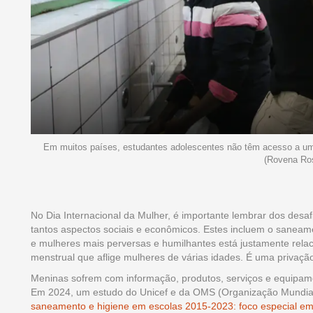
Em muitos países, estudantes adolescentes não têm acesso a um 
(Rovena Ros
No Dia Internacional da Mulher, é importante lembrar dos desa
tantos aspectos sociais e econômicos. Estes incluem o saneam
e mulheres mais perversas e humilhantes está justamente rela
menstrual que aflige mulheres de várias idades. É uma privaçã
Meninas sofrem com informação, produtos, serviços e equipame
Em 2024, um estudo do Unicef e da OMS (Organização Mundial 
saneamento e higiene em escolas 2015-2023: foco especial em