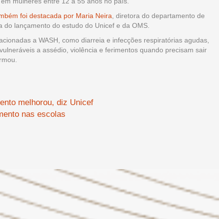
em mulheres entre 12 a 55 anos no país.
mbém foi destacada por Maria Neira
, diretora do departamento de
a do lançamento do estudo do Unicef e da OMS.
acionadas a WASH, como diarreia e infecções respiratórias agudas,
neráveis ​​a assédio, violência e ferimentos quando precisam sair
irmou.
ento melhorou, diz Unicef
mento nas escolas