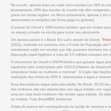
No mundo, apenas duas em cada cinco escolas (ou 39% do tot
levantamento, 69% das escolas do mundo não têm recipientes p
grave em certas regiões: na África subsaariana, apenas 1 em 
absorventes ou tampões (de forma paga ou gratuita).
O estudo do Unicef e OMS lembra também que em muitos paíse
ou espaço privado na escola para trocar seu absorvente.
Um desses países é o Brasil. Em outro estudo do Unicef,
“Pobre
(2021), realizado em parceria com o Fundo de População das N
estudantes) estão em escolas que não possuem banheiro em co
disposição papel higiênico e mais de 3,5 milhões estudam em 
O documento do Unicef e UNFPA lembra que garantir água potá
equânime está contemplado pelo ODS 5 (Objetivo de Desenvolvi
empoderar todas as mulheres e meninas”. O órgão das Nações
realização das metas do ODS 6, relacionadas à água e saneam
Essa discrepância segue pela vida adulta. No Brasil, 38,2% da
das mulheres não são abastecidas com água tratada com regula
uma em cada duas mulheres não recebe água tratada. Os dad
do Instituto Trata Brasil/BRK Ambiental.
A falta de acesso tem consequências na saúde de meninas e 