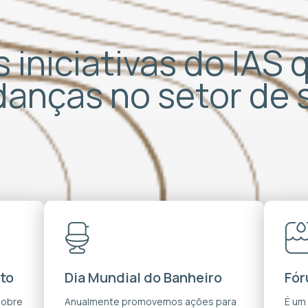
 iniciativas do IAS
udanças no setor de
to
Dia Mundial do Banheiro
Fór
sobre
Anualmente promovemos ações para
É um