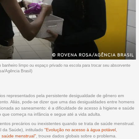
banheiro limpo ou espaço privado na escola para trocar seu absorvente
a/Agência Brasil)
fios representados pela persistente desigualdade de gênero em
ento. Aliás, pode-se dizer que uma das desigualdades entre homens
cionada ao saneamento: é a dificuldade de acesso à higiene e saúde
o que começa na infância e segue até a vida adulta.
ntos precários ou inexistentes quando se trata de saúde menstrual.
da Saúde), intitulado
“Evolução no acesso à água potável,
 saúde menstrual”
, trouxe dados globais sobre o problema.