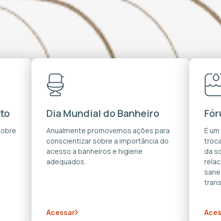
to
Dia Mundial do Banheiro
Fór
sobre
Anualmente promovemos ações para
É um
conscientizar sobre a importância do
troca
acesso a banheiros e higiene
da s
adequados.
rela
sane
trans
Acessar
Aces