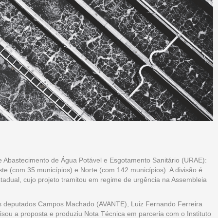
e Abastecimento de Água Potável e Esgotamento Sanitário (URAE):
te (com 35 municípios) e Norte (com 142 municípios). A divisão é
stadual, cujo projeto tramitou em regime de urgência na Assembleia
os deputados Campos Machado (AVANTE), Luiz Fernando Ferreira
lisou a proposta e produziu Nota Técnica em parceria com o Instituto