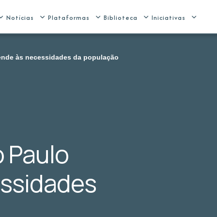
Notícias
Plataformas
Biblioteca
Iniciativas
ende às necessidades da população
 Paulo
essidades