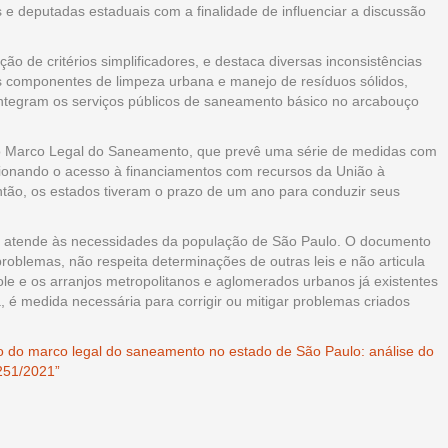
 e deputadas estaduais com a finalidade de influenciar a discussão
ão de critérios simplificadores, e destaca diversas inconsistências
s componentes de limpeza urbana e manejo de resíduos sólidos,
ntegram os serviços públicos de saneamento básico no arcabouço
o Marco Legal do Saneamento, que prevê uma série de medidas com
icionando o acesso à financiamentos com recursos da União à
tão, os estados tiveram o prazo de um ano para conduzir seus
não atende às necessidades da população de São Paulo. O documento
problemas, não respeita determinações de outras leis e não articula
ole e os arranjos metropolitanos e aglomerados urbanos já existentes
 é medida necessária para corrigir ou mitigar problemas criados
ão do marco legal do saneamento no estado de São Paulo: análise do
251/2021”