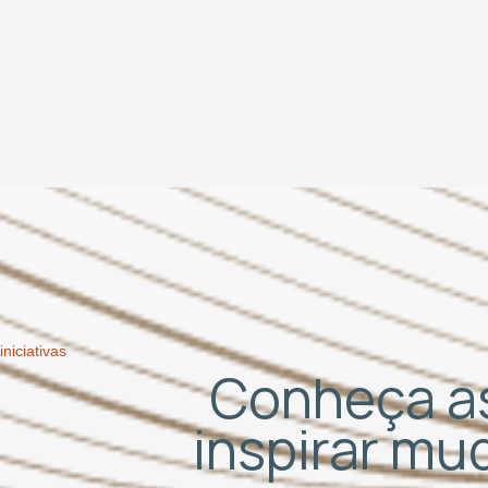
iniciativas
Conheça as
inspirar m