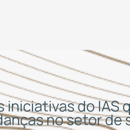
 iniciativas do IAS
udanças no setor de