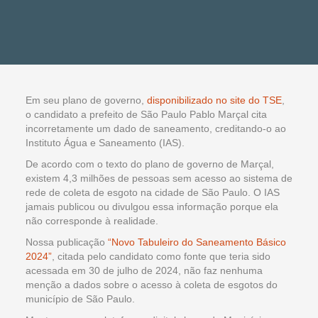
Em seu plano de governo,
disponibilizado no site do TSE
,
o candidato a prefeito de São Paulo Pablo Marçal cita
incorretamente um dado de saneamento, creditando-o ao
Instituto Água e Saneamento (IAS).
De acordo com o texto do plano de governo de Marçal,
existem 4,3 milhões de pessoas sem acesso ao sistema de
rede de coleta de esgoto na cidade de São Paulo. O IAS
jamais publicou ou divulgou essa informação porque ela
não corresponde à realidade.
Nossa publicação
“Novo Tabuleiro do Saneamento Básico
2024”
, citada pelo candidato como fonte que teria sido
acessada em 30 de julho de 2024, não faz nenhuma
menção a dados sobre o acesso à coleta de esgotos do
município de São Paulo.