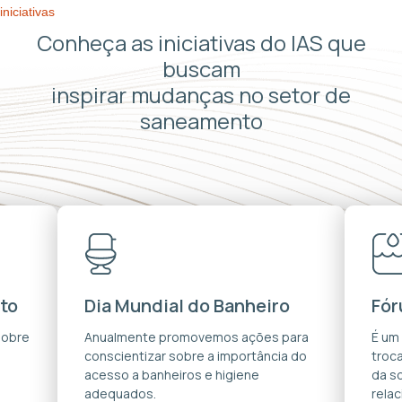
iniciativas
Conheça as iniciativas do IAS que
buscam
inspirar mudanças no setor de
saneamento
to
Dia Mundial do Banheiro
Fór
sobre
Anualmente promovemos ações para
É um
conscientizar sobre a importância do
troca
acesso a banheiros e higiene
da s
adequados.
rela