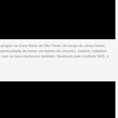
ojeto na Zona Norte de São Paulo. Ao longo de várias horas,
oportunidade de tomar um banho de chuveiro, realizar cuidados
 mas os seus cachorros também. Realizado pelo Instituto GAS, o