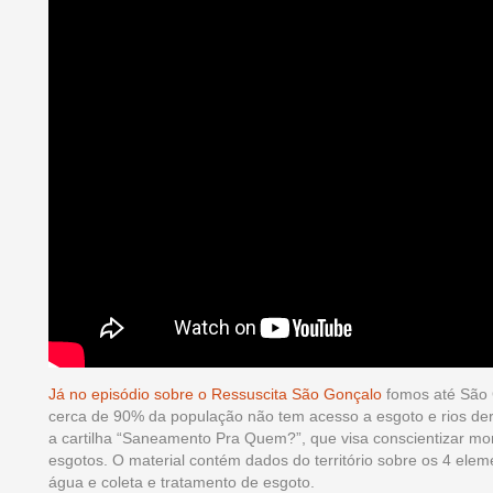
Já no episódio sobre o Ressuscita São Gonçalo
fomos até São G
cerca de 90% da população não tem acesso a esgoto e rios dera
a cartilha “Saneamento Pra Quem?”, que visa conscientizar mor
esgotos. O material contém dados do território sobre os 4 ele
água e coleta e tratamento de esgoto.