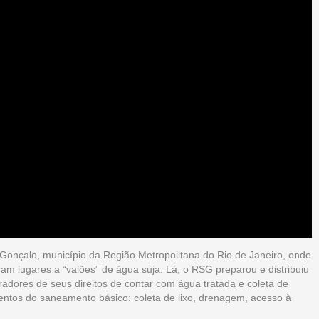
onçalo, município da Região Metropolitana do Rio de Janeiro, onde
m lugares a “valões” de água suja. Lá, o RSG preparou e distribuiu
adores de seus direitos de contar com água tratada e coleta de
mentos do saneamento básico: coleta de lixo, drenagem, acesso à