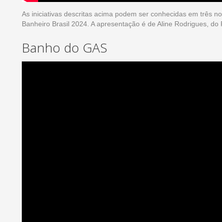
As iniciativas descritas acima podem ser conhecidas em três no
Banheiro Brasil 2024. A apresentação é de Aline Rodrigues, do
Banho do GAS