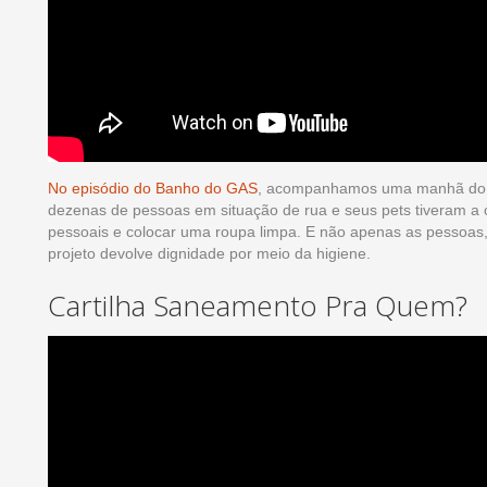
No episódio do Banho do GAS
, acompanhamos uma manhã do pr
dezenas de pessoas em situação de rua e seus pets tiveram a 
pessoais e colocar uma roupa limpa. E não apenas as pessoas,
projeto devolve dignidade por meio da higiene.
Cartilha Saneamento Pra Quem?