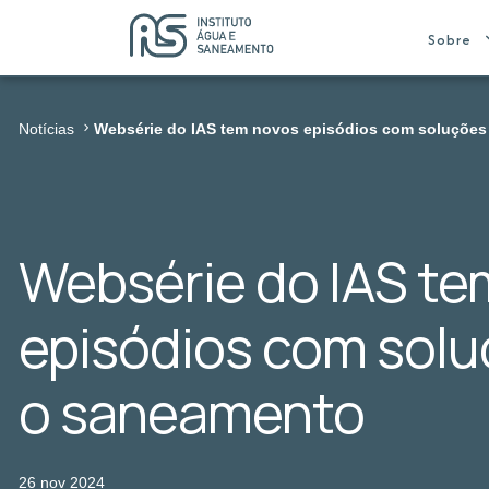
Sobre
Notícias
Websérie do IAS tem novos episódios com soluções
Websérie do IAS te
episódios com solu
o saneamento
26 nov 2024