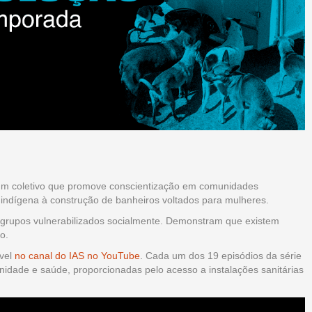
 um coletivo que promove conscientização em comunidades
 indígena à construção de banheiros voltados para mulheres.
grupos vulnerabilizados socialmente. Demonstram que existem
to.
ível
no canal do IAS no YouTube
. Cada um dos 19 episódios da série
nidade e saúde, proporcionadas pelo acesso a instalações sanitárias