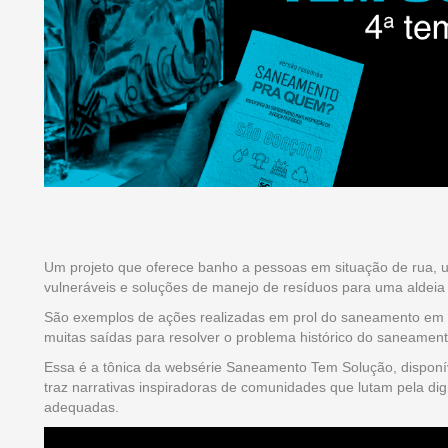
Um projeto que oferece banho a pessoas em situação de rua,
vulneráveis e soluções de manejo de resíduos para uma aldeia
São exemplos de ações realizadas em prol do saneamento em 
muitas saídas para resolver o problema histórico do saneamen
Essa é a tônica da websérie Saneamento Tem Solução, dispon
traz narrativas inspiradoras de comunidades que lutam pela dig
adequadas.