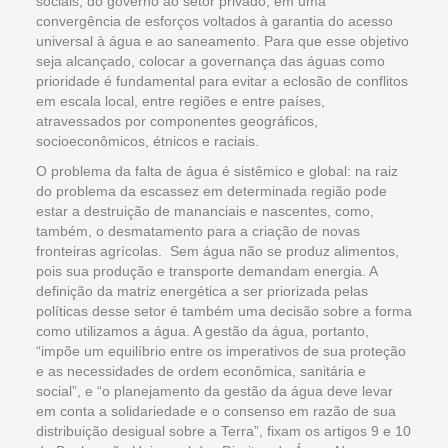
sociais, do governo ao setor privado, em uma
convergência de esforços voltados à garantia do acesso
universal à água e ao saneamento. Para que esse objetivo
seja alcançado, colocar a governança das águas como
prioridade é fundamental para evitar a eclosão de conflitos
em escala local, entre regiões e entre países,
atravessados por componentes geográficos,
socioeconômicos, étnicos e raciais.
O problema da falta de água é sistêmico e global: na raiz
do problema da escassez em determinada região pode
estar a destruição de mananciais e nascentes, como,
também, o desmatamento para a criação de novas
fronteiras agrícolas. Sem água não se produz alimentos,
pois sua produção e transporte demandam energia. A
definição da matriz energética a ser priorizada pelas
políticas desse setor é também uma decisão sobre a forma
como utilizamos a água. A gestão da água, portanto,
“impõe um equilíbrio entre os imperativos de sua proteção
e as necessidades de ordem econômica, sanitária e
social”, e “o planejamento da gestão da água deve levar
em conta a solidariedade e o consenso em razão de sua
distribuição desigual sobre a Terra”, fixam os artigos 9 e 10