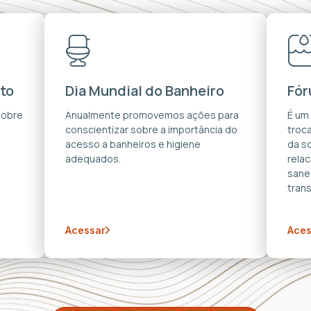
to
Dia Mundial do Banheiro
Fór
sobre
Anualmente promovemos ações para
É um
conscientizar sobre a importância do
troca
acesso a banheiros e higiene
da s
adequados.
rela
sane
trans
Acessar
Aces