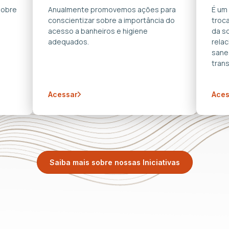
sobre
Anualmente promovemos ações para
É um
conscientizar sobre a importância do
troca
acesso a banheiros e higiene
da s
adequados.
rela
sane
trans
Acessar
Aces
Saiba mais sobre nossas Iniciativas