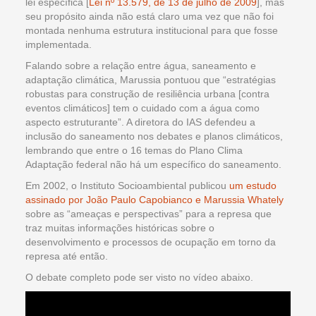
lei específica [
Lei nº 13.579, de 13 de julho de 2009
], mas
seu propósito ainda não está claro uma vez que não foi
montada nenhuma estrutura institucional para que fosse
implementada.
Falando sobre a relação entre água, saneamento e
adaptação climática, Marussia pontuou que “estratégias
robustas para construção de resiliência urbana [contra
eventos climáticos] tem o cuidado com a água como
aspecto estruturante”. A diretora do IAS defendeu a
inclusão do saneamento nos debates e planos climáticos,
lembrando que entre o 16 temas do Plano Clima
Adaptação federal não há um específico do saneamento.
Em 2002, o Instituto Socioambiental publicou
um estudo
assinado por João Paulo Capobianco e Marussia Whately
sobre as “ameaças e perspectivas” para a represa que
traz muitas informações históricas sobre o
desenvolvimento e processos de ocupação em torno da
represa até então.
O debate completo pode ser visto no vídeo abaixo.