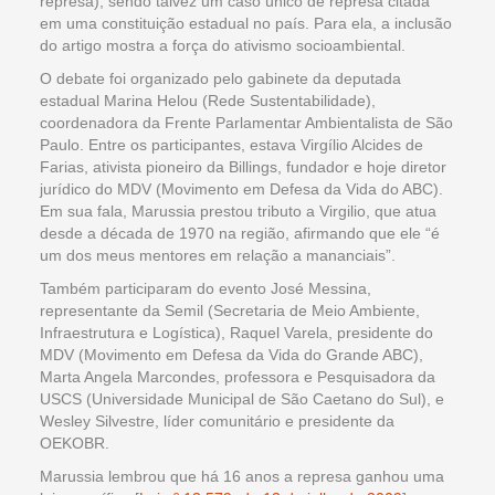
represa), sendo talvez um caso único de represa citada
em uma constituição estadual no país. Para ela, a inclusão
do artigo mostra a força do ativismo socioambiental.
O debate foi organizado pelo gabinete da deputada
estadual Marina Helou (Rede Sustentabilidade),
coordenadora da Frente Parlamentar Ambientalista de São
Paulo. Entre os participantes, estava Virgílio Alcides de
Farias, ativista pioneiro da Billings, fundador e hoje diretor
jurídico do MDV (Movimento em Defesa da Vida do ABC).
Em sua fala, Marussia prestou tributo a Virgilio, que atua
desde a década de 1970 na região, afirmando que ele “é
um dos meus mentores em relação a mananciais”.
Também participaram do evento José Messina,
representante da Semil (Secretaria de Meio Ambiente,
Infraestrutura e Logística), Raquel Varela, presidente do
MDV (Movimento em Defesa da Vida do Grande ABC),
Marta Angela Marcondes, professora e Pesquisadora da
USCS (Universidade Municipal de São Caetano do Sul), e
Wesley Silvestre, líder comunitário e presidente da
OEKOBR.
Marussia lembrou que há 16 anos a represa ganhou uma