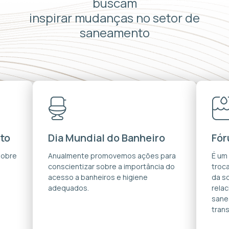
buscam
inspirar mudanças no setor de
saneamento
to
Dia Mundial do Banheiro
Fór
sobre
Anualmente promovemos ações para
É um
conscientizar sobre a importância do
troca
acesso a banheiros e higiene
da s
adequados.
rela
sane
trans