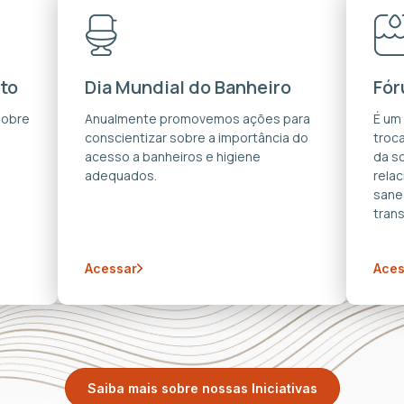
to
Dia Mundial do Banheiro
Fór
sobre
Anualmente promovemos ações para
É um
conscientizar sobre a importância do
troca
acesso a banheiros e higiene
da s
adequados.
rela
sane
trans
Acessar
Aces
Saiba mais sobre nossas Iniciativas