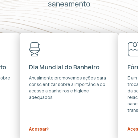
saneamento
to
Dia Mundial do Banheiro
Fór
sobre
Anualmente promovemos ações para
É um
conscientizar sobre a importância do
troca
acesso a banheiros e higiene
da s
adequados.
rela
sane
trans
Acessar
Aces