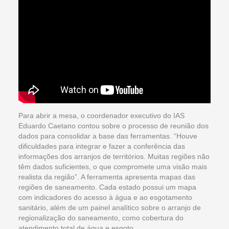
Para abrir a mesa, o coordenador executivo do IAS
Eduardo Caetano contou sobre o processo de reunião dos
dados para consolidar a base das ferramentas. “Houve
dificuldades para integrar e fazer a conferência das
informações dos arranjos de territórios. Muitas regiões não
têm dados suficientes, o que compromete uma visão mais
realista da região”. A ferramenta apresenta mapas das
regiões de saneamento. Cada estado possui um mapa
com indicadores do acesso à água e ao esgotamento
sanitário, além de um painel analítico sobre o arranjo de
regionalização do saneamento, como cobertura do
atendimento total de água e esgoto.