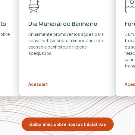
to
Dia Mundial do Banheiro
Fór
sobre
Anualmente promovemos ações para
É um
conscientizar sobre a importância do
troca
acesso a banheiros e higiene
da s
adequados.
rela
sane
trans
Acessar
Aces
Saiba mais sobre nossas Iniciativas