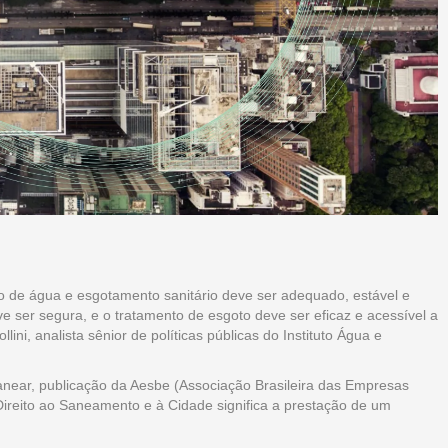
o de água e esgotamento sanitário deve ser adequado, estável e
ve ser segura, e o tratamento de esgoto deve ser eficaz e acessível a
ini, analista sênior de políticas públicas do Instituto Água e
anear, publicação da Aesbe (Associação Brasileira das Empresas
Direito ao Saneamento e à Cidade significa a prestação de um