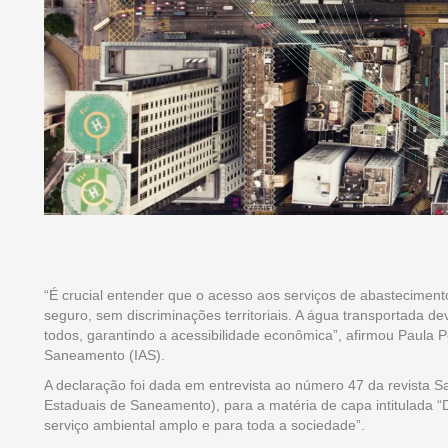
“É crucial entender que o acesso aos serviços de abasteciment
seguro, sem discriminações territoriais. A água transportada de
todos, garantindo a acessibilidade econômica”, afirmou Paula Poll
Saneamento (IAS).
A declaração foi dada em entrevista ao número 47 da revista S
Estaduais de Saneamento), para a matéria de capa intitulada “
serviço ambiental amplo e para toda a sociedade”.