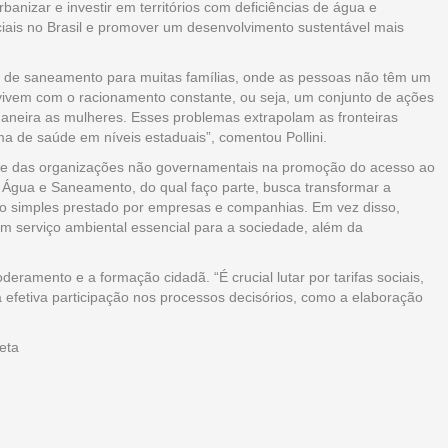
anizar e investir em territórios com deficiências de água e
iais no Brasil e promover um desenvolvimento sustentável mais
lta de saneamento para muitas famílias, onde as pessoas não têm um
vivem com o racionamento constante, ou seja, um conjunto de ações
maneira as mulheres. Esses problemas extrapolam as fronteiras
ma de saúde em níveis estaduais”, comentou Pollini.
vil e das organizações não governamentais na promoção do acesso ao
to Água e Saneamento, do qual faço parte, busca transformar a
o simples prestado por empresas e companhias. Em vez disso,
 serviço ambiental essencial para a sociedade, além da
deramento e a formação cidadã. “É crucial lutar por tarifas sociais,
a efetiva participação nos processos decisórios, como a elaboração
eta