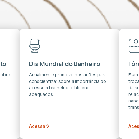
to
Dia Mundial do Banheiro
Fór
sobre
Anualmente promovemos ações para
É um
conscientizar sobre a importância do
troca
acesso a banheiros e higiene
da s
adequados.
rela
sane
trans
Acessar
Aces