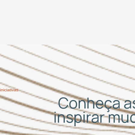
iniciativas
Conheça as
inspirar m