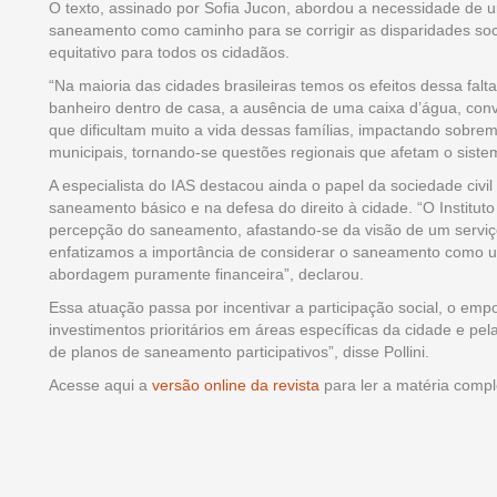
O texto, assinado por Sofia Jucon, abordou a necessidade de urb
saneamento como caminho para se corrigir as disparidades soc
equitativo para todos os cidadãos.
“Na maioria das cidades brasileiras temos os efeitos dessa fa
banheiro dentro de casa, a ausência de uma caixa d’água, con
que dificultam muito a vida dessas famílias, impactando sobre
municipais, tornando-se questões regionais que afetam o siste
A especialista do IAS destacou ainda o papel da sociedade ci
saneamento básico e na defesa do direito à cidade. “O Institu
percepção do saneamento, afastando-se da visão de um serviç
enfatizamos a importância de considerar o saneamento como um
abordagem puramente financeira”, declarou.
Essa atuação passa por incentivar a participação social, o empo
investimentos prioritários em áreas específicas da cidade e pel
de planos de saneamento participativos”, disse Pollini.
Acesse aqui a
versão online da revista
para ler a matéria compl