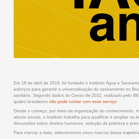
Em 18 de abril de 2019, foi fundado o Instituto Água e Saneame
esforços para garantir a universalização do saneamento no Br
sanitário. Segundo dados do Censo de 2022, realizado pelo IBGE
quatro brasileiros
não pode contar com esse serviço
.
Desde o começo, por meio da organização do conhecimento, moni
atores sociais, o Instituto trabalha para qualificar e ampliar 
discussões sobre direitos humanos, redução da pobreza e pres
Para marcar a data, selecionamos cinco marcos dessa trajetóri