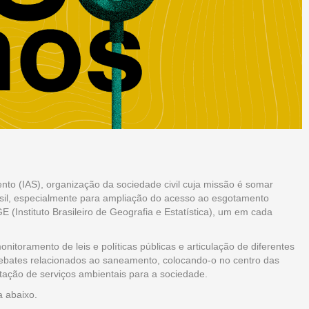
nto (IAS), organização da sociedade civil cuja missão é somar
asil, especialmente para ampliação do acesso ao esgotamento
 (Instituto Brasileiro de Geografia e Estatística), um em cada
toramento de leis e políticas públicas e articulação de diferentes
os debates relacionados ao saneamento, colocando-o no centro das
tação de serviços ambientais para a sociedade.
a abaixo.