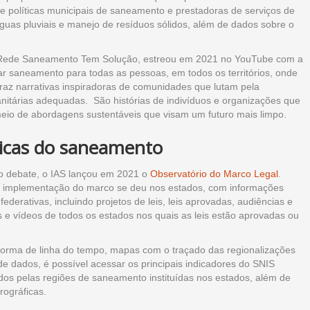
bre políticas municipais de saneamento e prestadoras de serviços de
uas pluviais e manejo de resíduos sólidos, além de dados sobre o
à Rede Saneamento Tem Solução, estreou em 2021 no YouTube com a
ar saneamento para todas as pessoas, em todos os territórios, onde
traz narrativas inspiradoras de comunidades que lutam pela
nitárias adequadas. São histórias de indivíduos e organizações que
meio de abordagens sustentáveis que visam um futuro mais limpo.
licas do saneamento
 o debate, o IAS lançou em 2021 o
Observatório do Marco Legal
.
a implementação do marco se deu nos estados, com informações
ederativas, incluindo projetos de leis, leis aprovadas, audiências e
os e vídeos de todos os estados nos quais as leis estão aprovadas ou
 forma de linha do tempo, mapas com o traçado das regionalizações
 de dados, é possível acessar os principais indicadores do SNIS
os pelas regiões de saneamento instituídas nos estados, além de
rográficas.