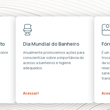
to
Dia Mundial do Banheiro
Fór
sobre
Anualmente promovemos ações para
É um
conscientizar sobre a importância do
troca
acesso a banheiros e higiene
da s
adequados.
rela
sane
trans
Acessar
Aces