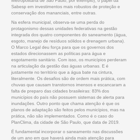
Metropolitana de São Paulo, por exemplo), o papel da
Sabesp em investimentos mais robustos de proteção e
conservação dos mananciais, entre outras.
Na esfera municipal, observa-se uma perda do
protagonismo dessas unidades federativas na gestão
integrada dos quatro componentes do saneamento (água,
esgoto, manejo de resíduos sólidos e drenagem urbana).
O Marco Legal deu força para que os governos dos
estados direcionassem as políticas para água e
esgotamento sanitário. Com isso, os municípios perderam
na articulação da gestão das águas urbanas. E é
justamente no território que a água bate na cintura,
literalmente. Os desafios são de ordem mais prática, com
chuvas que causam transtornos imensos e escancaram a
falta de preparo das cidades brasileiras: 83% dos
municípios do país não possuem sistemas de alerta para
inundações. Outro ponto que chama atenção é que os
planos de adaptação são feitos pelos municípios, mas na
prática, não são implementados. Como é o caso do
PlanClima, da cidade de São Paulo, que data de 2019.
É fundamental incorporar o saneamento nas discussões
de um ano em que haverá ainda mais atenção para