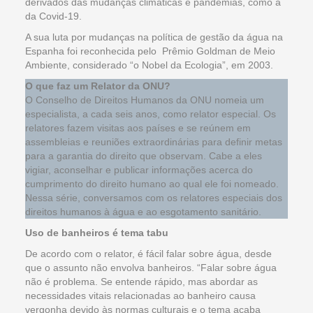
derivados das mudanças climáticas e pandemias, como a
da Covid-19.
A sua luta por mudanças na política de gestão da água na
Espanha foi reconhecida pelo Prêmio Goldman de Meio
Ambiente, considerado “o Nobel da Ecologia”, em 2003.
O que faz um Relator da ONU?
O Conselho de Direitos Humanos da ONU nomeia um
especialista, a cada seis anos, como relator especial. Os
relatores fazem visitas aos países e se reúnem em
assembleias e reuniões extraordinárias para definir metas
para a garantia do direito que observam. Cabe a eles
vigiar, aconselhar e publicar informações acerca do
cumprimento do direito humano ao qual ele foi nomeado.
Nessa série, conversamos com os relatores especiais dos
direitos humanos à água e ao esgotamento sanitário.
Uso de banheiros é tema tabu
De acordo com o relator, é fácil falar sobre água, desde
que o assunto não envolva banheiros. “Falar sobre água
não é problema. Se entende rápido, mas abordar as
necessidades vitais relacionadas ao banheiro causa
vergonha devido às normas culturais e o tema acaba