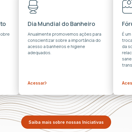
to
Dia Mundial do Banheiro
Fór
sobre
Anualmente promovemos ações para
É um
conscientizar sobre a importância do
troca
acesso a banheiros e higiene
da s
adequados.
rela
sane
trans
Acessar
Aces
Saiba mais sobre nossas Iniciativas