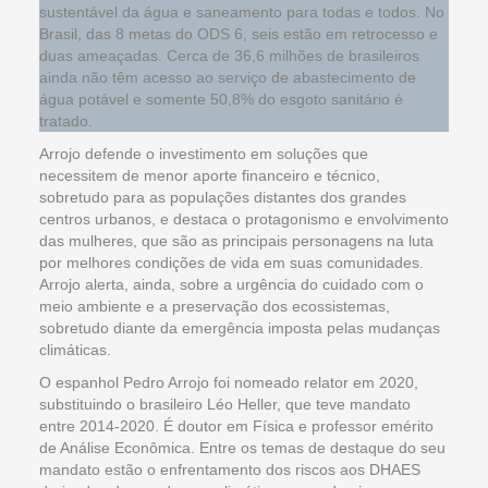
sustentável da água e saneamento para todas e todos. No
Brasil, das 8 metas do ODS 6, seis estão em retrocesso e
duas ameaçadas. Cerca de 36,6 milhões de brasileiros
ainda não têm acesso ao serviço de abastecimento de
água potável e somente 50,8% do esgoto sanitário é
tratado.
Arrojo defende o investimento em soluções que
necessitem de menor aporte financeiro e técnico,
sobretudo para as populações distantes dos grandes
centros urbanos, e destaca o protagonismo e envolvimento
das mulheres, que são as principais personagens na luta
por melhores condições de vida em suas comunidades.
Arrojo alerta, ainda, sobre a urgência do cuidado com o
meio ambiente e a preservação dos ecossistemas,
sobretudo diante da emergência imposta pelas mudanças
climáticas.
O espanhol Pedro Arrojo foi nomeado relator em 2020,
substituindo o brasileiro Léo Heller, que teve mandato
entre 2014-2020. É doutor em Física e professor emérito
de Análise Econômica. Entre os temas de destaque do seu
mandato estão o enfrentamento dos riscos aos DHAES