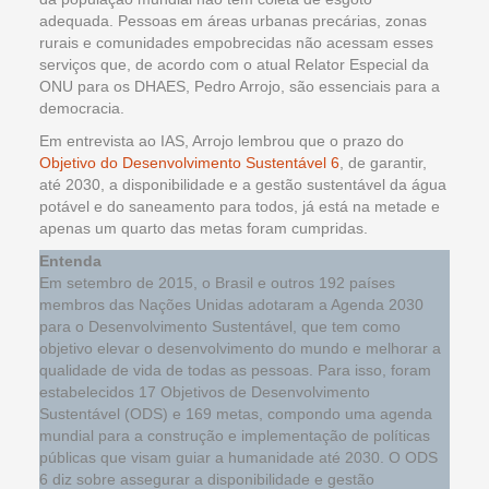
adequada. Pessoas em áreas urbanas precárias, zonas
rurais e comunidades empobrecidas não acessam esses
serviços que, de acordo com o atual Relator Especial da
ONU para os DHAES, Pedro Arrojo, são essenciais para a
democracia.
Em entrevista ao IAS, Arrojo lembrou que o prazo do
Objetivo do Desenvolvimento Sustentável 6
, de garantir,
até 2030, a disponibilidade e a gestão sustentável da água
potável e do saneamento para todos, já está na metade e
apenas um quarto das metas foram cumpridas.
Entenda
Em setembro de 2015, o Brasil e outros 192 países
membros das Nações Unidas adotaram a Agenda 2030
para o Desenvolvimento Sustentável, que tem como
objetivo elevar o desenvolvimento do mundo e melhorar a
qualidade de vida de todas as pessoas. Para isso, foram
estabelecidos 17 Objetivos de Desenvolvimento
Sustentável (ODS) e 169 metas, compondo uma agenda
mundial para a construção e implementação de políticas
públicas que visam guiar a humanidade até 2030. O ODS
6 diz sobre assegurar a disponibilidade e gestão