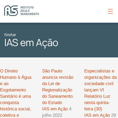
Voltar
IAS em Ação
O Direito
São Paulo
Especialistas e
Humano à Água
anuncia revisão
organizações da
e ao
da Lei de
sociedade civil
Esgotamento
Regionalização
lançam VI
Sanitário é uma
do Saneamento
Relatório Luz
conquista
do Estado
nesta quinta-
histórica social,
IAS em Ação
4
feira (30)
coletiva e
julho 2022
IAS em Ação
29