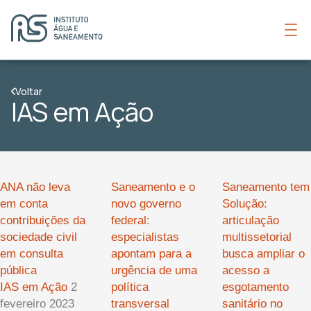
Voltar
IAS em Ação
ANA não leva
Saneamento e o
Saneamento tem
em conta
novo governo
Solução:
contribuições da
federal:
articulação
sociedade civil
especialistas
multissetorial
em consulta
apontam para a
busca ampliar o
pública
urgência de uma
acesso a
IAS em Ação
2
política
esgotamento
fevereiro 2023
transversal
sanitário no