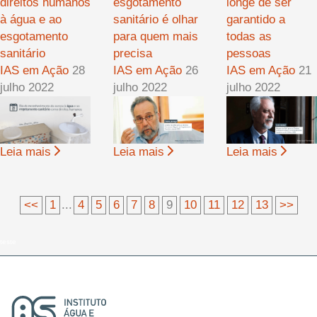
direitos humanos
esgotamento
longe de ser
à água e ao
sanitário é olhar
garantido a
esgotamento
para quem mais
todas as
sanitário
precisa
pessoas
IAS em Ação
28
IAS em Ação
26
IAS em Ação
21
julho 2022
julho 2022
julho 2022
Leia mais
Leia mais
Leia mais
<<
1
...
4
5
6
7
8
9
10
11
12
13
>>
teste