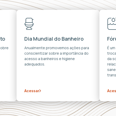
to
Dia Mundial do Banheiro
Fór
sobre
Anualmente promovemos ações para
É um
conscientizar sobre a importância do
troca
acesso a banheiros e higiene
da s
adequados.
rela
sane
trans
Acessar
Aces