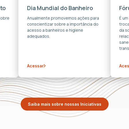
to
Dia Mundial do Banheiro
Fór
sobre
Anualmente promovemos ações para
É um
conscientizar sobre a importância do
troca
acesso a banheiros e higiene
da s
adequados.
rela
sane
trans
Acessar
Aces
Saiba mais sobre nossas Iniciativas