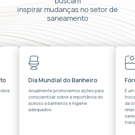
buscam
inspirar mudanças no setor de
saneamento
to
Dia Mundial do Banheiro
Fór
sobre
Anualmente promovemos ações para
É um
conscientizar sobre a importância do
troca
acesso a banheiros e higiene
da s
adequados.
rela
sane
trans