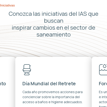
Iniciativas
Conozca las iniciativas del IAS que
buscan
inspirar cambios en el sector de
saneamiento
nto
Día Mundial del Retrete
For
s
Cada año promovemos acciones para
Es u
concienciar sobre la importancia del
e in
acceso a baños e higiene adecuados.
acto
forma