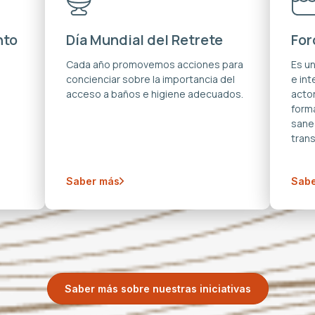
nto
Día Mundial del Retrete
For
s
Cada año promovemos acciones para
Es u
concienciar sobre la importancia del
e in
acceso a baños e higiene adecuados.
acto
forma
sane
trans
Saber más
Sabe
Saber más sobre nuestras iniciativas