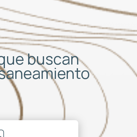
S que buscan
e saneamiento