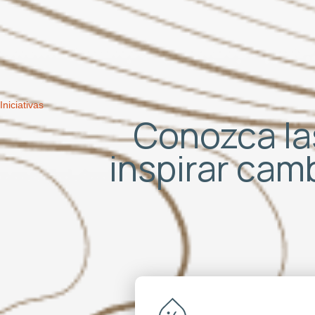
Iniciativas
Conozca las
inspirar cam