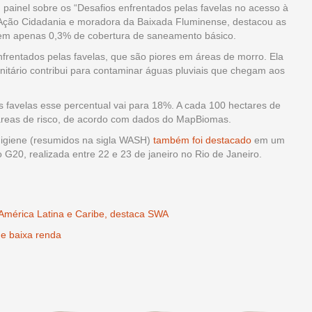
painel sobre os “Desafios enfrentados pelas favelas no acesso à
 Ação Cidadania e moradora da Baixada Fluminense, destacou as
 tem apenas 0,3% de cobertura de saneamento básico.
nfrentados pelas favelas, que são piores em áreas de morro. Ela
itário contribui para contaminar águas pluviais que chegam aos
as favelas esse percentual vai para 18%. A cada 100 hectares de
 áreas de risco, de acordo com dados do MapBiomas.
higiene (resumidos na sigla WASH)
também foi destacado
em um
G20, realizada entre 22 e 23 de janeiro no Rio de Janeiro.
a América Latina e Caribe, destaca SWA
de baixa renda