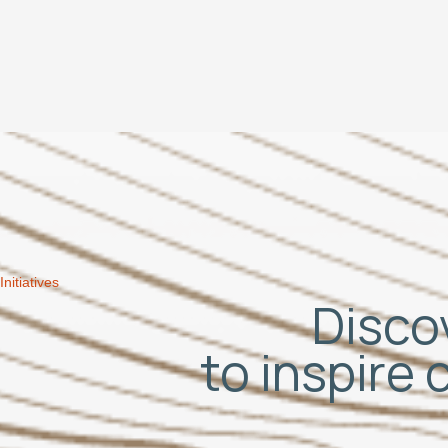
Initiatives
Discov
to inspire 