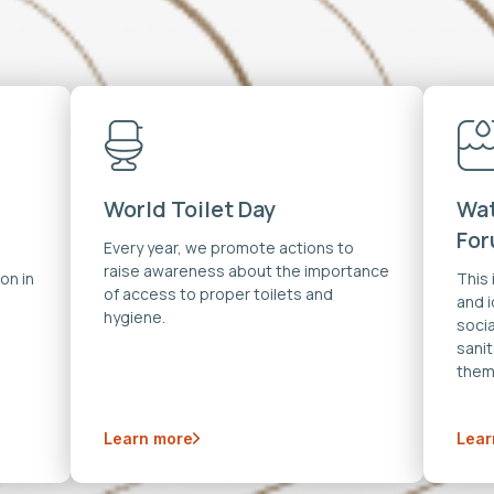
World Toilet Day
Wat
Fo
Every year, we promote actions to
raise awareness about the importance
on in
This
of access to proper toilets and
and 
hygiene.
soci
sanit
them
Learn more
Lear