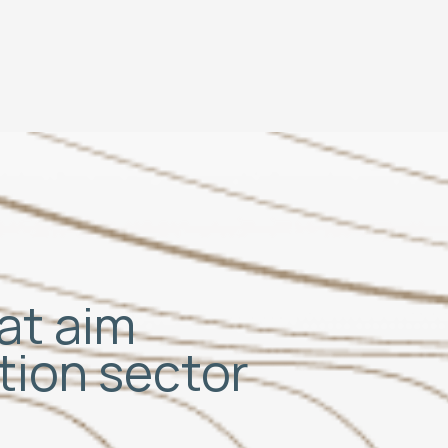
hat aim
ation sector