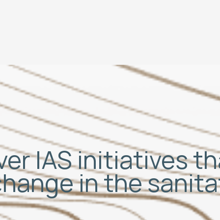
er IAS initiatives t
change in the sanit