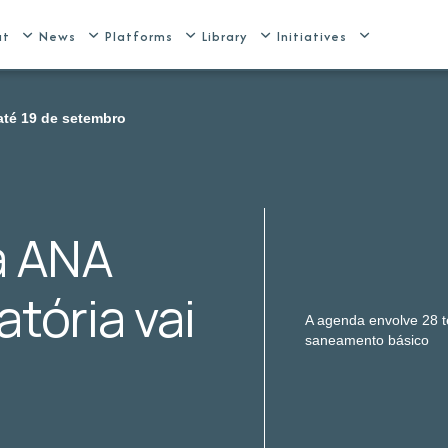
ut
News
Platforms
Library
Initiatives
até 19 de setembro
a ANA
tória vai
A agenda envolve 28 t
saneamento básico