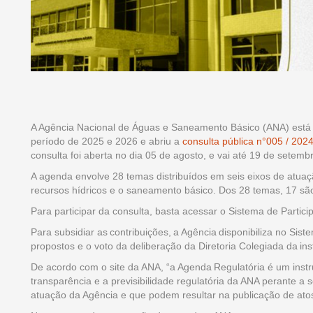
A Agência Nacional de Águas e Saneamento Básico (ANA) está 
período de 2025 e 2026 e abriu a
consulta pública n°005 / 202
consulta foi aberta no dia 05 de agosto, e vai até 19 de setemb
A agenda envolve 28 temas distribuídos em seis eixos de atuaç
recursos hídricos e o saneamento básico. Dos 28 temas, 17 sã
Para participar da consulta, basta acessar o Sistema de Partic
Para subsidiar as contribuições, a Agência disponibiliza no Sis
propostos e o voto da deliberação da Diretoria Colegiada da in
De acordo com o site da ANA, “a Agenda Regulatória é um inst
transparência e a previsibilidade regulatória da ANA perante a
atuação da Agência e que podem resultar na publicação de ato