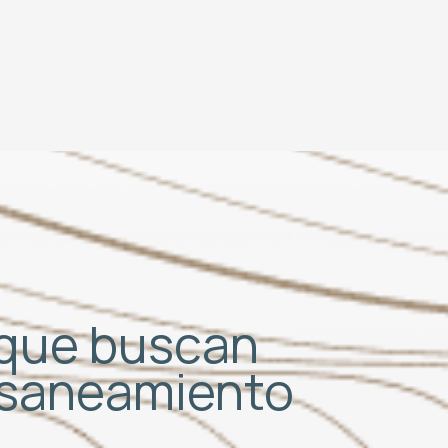
S que buscan
e saneamiento