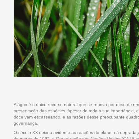
A água é o único recurso natural que se renova por meio de um 
preservação das espécies. Apesar de toda a sua importância,
doce vem escasseando, e as razões desse preocupante quadro s
governança.
O século XX deixou evidente as reações do planeta à degradaç
de março de 1992, a Organização das Nações Unidas (ONU) cri