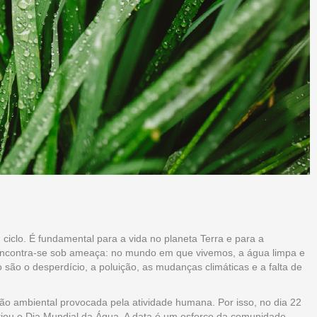
ciclo. É fundamental para a vida no planeta Terra e para a
 encontra-se sob ameaça: no mundo em que vivemos, a água limpa e
ão o desperdício, a poluição, as mudanças climáticas e a falta de
ão ambiental provocada pela atividade humana. Por isso, no dia 22
ou o Dia Mundial da Água. A data é um esforço da comunidade