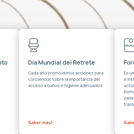
nto
Día Mundial del Retrete
For
s
Cada año promovemos acciones para
Es u
concienciar sobre la importancia del
e in
acceso a baños e higiene adecuados.
acto
forma
sane
trans
Saber más
Sabe