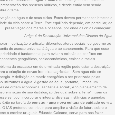
a preservação dos recursos hídricos, e desde então vem sendo
obre o tema.
ervação da água e de seus ciclos. Estes devem permanecer intactos e
ade da vida sobre a Terra. Este equilíbrio depende, em particular, da
preservação dos mares e oceanos, por onde os ciclos começam”
Artigo 4 da Declaração Universal dos Direitos da Água
rar mobilização e articular diferentes atores sociais, do governo ao
rantia do acesso universal à água e ao saneamento. Para que esse
prioridade é fundamental para evitar a eclosão de conflitos em
omponentes geográficos, socioeconômicos, étnicos e raciais.
problema da escassez em determinada região pode estar a destruição
a a criação de novas fronteiras agrícolas. Sem água não se
gia. A definição da matriz energética a ser priorizada pelas
o utilizamos a água. A gestão da água, portanto, “impõe um
des de ordem econômica, sanitária e social”, e “o planejamento da
o em razão de sua distribuição desigual sobre a Terra”, fixam os
sse sentido, incorporar e integrar diversas instâncias e agendas
os êxito na tarefa de
construir uma nova cultura de cuidado com a
a
. O IAS pretende contribuir para ampliar a visão de futuro sobre o
isse o escritor uruguaio Eduardo Galeano, serve para nos fazer