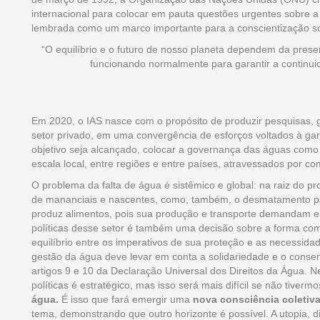
internacional para colocar em pauta questões urgentes sobre 
lembrada como um marco importante para a conscientização s
“O equilíbrio e o futuro de nosso planeta dependem da pres
funcionando normalmente para garantir a continuid
Em 2020, o IAS nasce com o propósito de produzir pesquisas, ge
setor privado, em uma convergência de esforços voltados à ga
objetivo seja alcançado, colocar a governança das águas como 
escala local, entre regiões e entre países, atravessados por c
O problema da falta de água é sistêmico e global: na raiz do 
de mananciais e nascentes, como, também, o desmatamento par
produz alimentos, pois sua produção e transporte demandam ener
políticas desse setor é também uma decisão sobre a forma com
equilíbrio entre os imperativos de sua proteção e as necessida
gestão da água deve levar em conta a solidariedade e o consens
artigos 9 e 10 da Declaração Universal dos Direitos da Água. Ne
políticas é estratégico, mas isso será mais difícil se não tiverm
água.
É isso que fará emergir uma
nova consciência coletiv
tema, demonstrando que outro horizonte é possível. A utopia, d