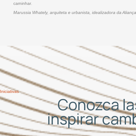
caminhar.
Marussia Whately, arquiteta e urbanista, idealizadora da Alian
Iniciativas
Conozca las
inspirar cam