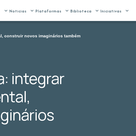
e
Noticias
Plataformas
Biblioteca
Iniciativas
al, construir novos imaginários também
: integrar
ntal,
ginários