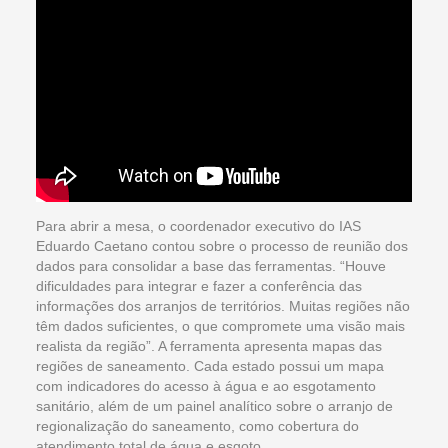
Para abrir a mesa, o coordenador executivo do IAS
Eduardo Caetano contou sobre o processo de reunião dos
dados para consolidar a base das ferramentas. “Houve
dificuldades para integrar e fazer a conferência das
informações dos arranjos de territórios. Muitas regiões não
têm dados suficientes, o que compromete uma visão mais
realista da região”. A ferramenta apresenta mapas das
regiões de saneamento. Cada estado possui um mapa
com indicadores do acesso à água e ao esgotamento
sanitário, além de um painel analítico sobre o arranjo de
regionalização do saneamento, como cobertura do
atendimento total de água e esgoto.