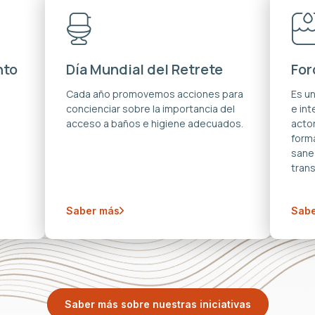
nto
Día Mundial del Retrete
For
s
Cada año promovemos acciones para
Es u
concienciar sobre la importancia del
e in
acceso a baños e higiene adecuados.
acto
forma
sane
trans
Saber más
Sabe
Saber más sobre nuestras iniciativas