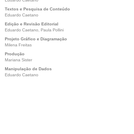
Eduardo Caetano
Textos e Pesquisa de Conteúdo
Eduardo Caetano
Edição e Revisão Editorial
Eduardo Caetano, Paula Pollini
Projeto Gráfico e Diagramação
Milena Freitas
Produção
Mariana Sister
Manipulação de Dados
Eduardo Caetano
Posts
Anterior
Próxima
navigation