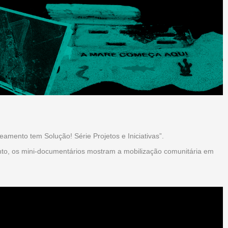
amento tem Solução! Série Projetos e Iniciativas”.
to, os mini-documentários mostram a mobilização comunitária em