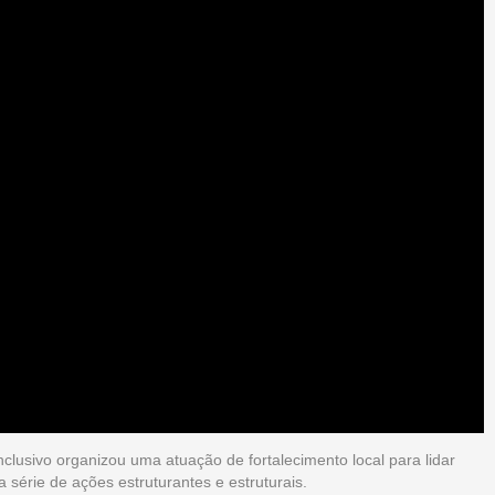
nclusivo organizou uma atuação de fortalecimento local para lidar
série de ações estruturantes e estruturais.