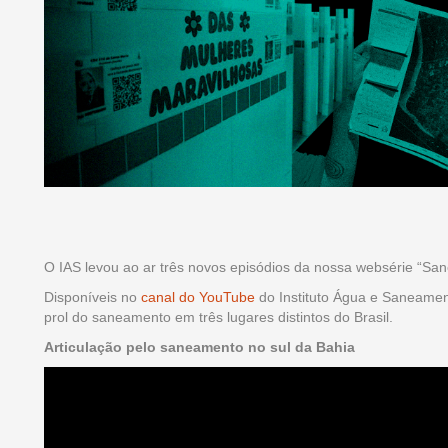
O IAS levou ao ar três novos episódios da nossa websérie “Sane
Disponíveis no
canal do YouTube
do Instituto Água e Saneamen
prol do saneamento em três lugares distintos do Brasil.
Articulação pelo saneamento no sul da Bahia