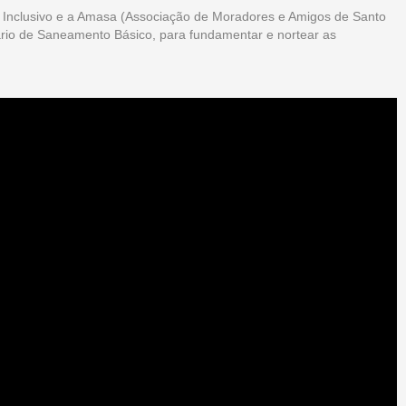
 Inclusivo e a Amasa (Associação de Moradores e Amigos de Santo
tário de Saneamento Básico, para fundamentar e nortear as