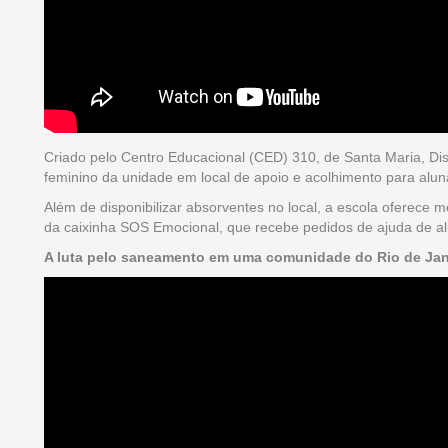
Criado pelo Centro Educacional (CED) 310, de Santa Maria, Dist
feminino da unidade em local de apoio e acolhimento para alu
Além de disponibilizar absorventes no local, a escola oferece
da caixinha SOS Emocional, que recebe pedidos de ajuda de alu
A luta pelo saneamento em uma comunidade do Rio de Jan