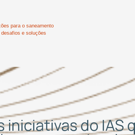
ções para o saneamento
 desafios e soluções
 iniciativas do IAS