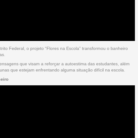
rito Federal, o projeto “Flores na Escola” transformou o banheiro
nas.
 mensagens que visam a reforçar a autoestima das estudantes, além
nas que estejam enfrentando alguma situação difícil na escola.
eiro