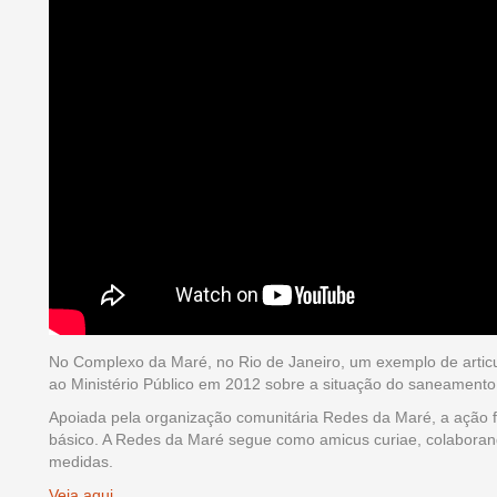
No Complexo da Maré, no Rio de Janeiro, um exemplo de artic
ao Ministério Público em 2012 sobre a situação do saneamento
Apoiada pela organização comunitária Redes da Maré, a ação f
básico. A Redes da Maré segue como amicus curiae, colabora
medidas.
Veja aqui