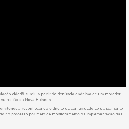
ulação cidadã surgiu a partir da denúncia anônima de um morador
 na região da Nova Holanda.
oi vitoriosa, reconhecendo o direito da comunidade ao saneamento
ndo no processo por meio de monitoramento da implementação das