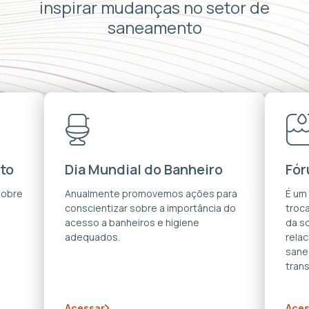
inspirar mudanças no setor de
saneamento
to
Dia Mundial do Banheiro
Fór
sobre
Anualmente promovemos ações para
É um
conscientizar sobre a importância do
troca
acesso a banheiros e higiene
da s
adequados.
rela
sane
trans
Acessar
Aces