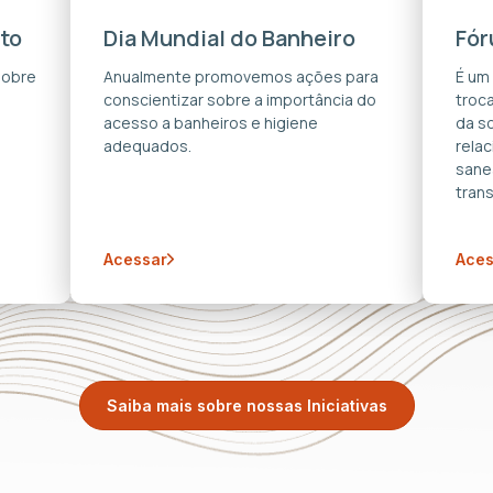
to
Dia Mundial do Banheiro
Fór
sobre
Anualmente promovemos ações para
É um
conscientizar sobre a importância do
troca
acesso a banheiros e higiene
da s
adequados.
rela
sane
trans
Acessar
Aces
Saiba mais sobre nossas Iniciativas